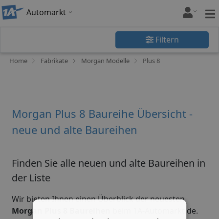
Automarkt
Filtern
Home
Fabrikate
Morgan Modelle
Plus 8
Morgan Plus 8 Baureihe Übersicht -
neue und alte Baureihen
Finden Sie alle neuen und alte Baureihen in
der Liste
Wir bieten Ihnen einen Überblick der neuesten
Morgan Plus 8 Baureihen
beim 1A-Automarkt.de.