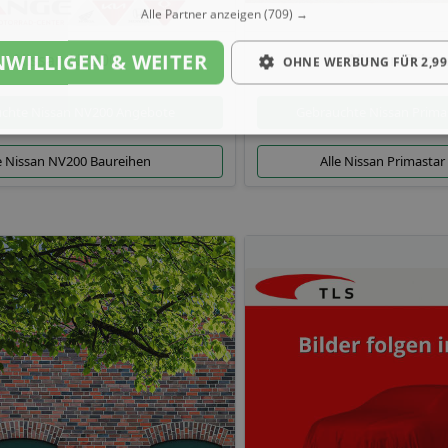
Alle Partner anzeigen
(709) →
NWILLIGEN & WEITER
Nissan NV200
Nissan Prima
OHNE WERBUNG FÜR 2,99
chte Nissan NV200 Angebote
Gebrauchte Nissan Prima
e Nissan NV200 Baureihen
Alle Nissan Primastar