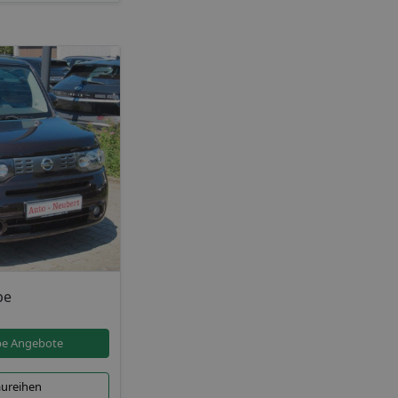
be
be Angebote
aureihen