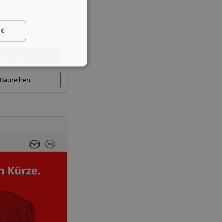
star
 €
star Angebote
 Baureihen