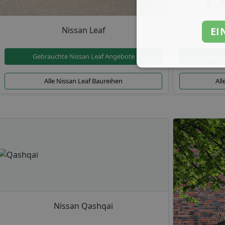
EI
Nissan Leaf
Gebrauchte Nissan Leaf Angebote
Gebrau
Alle Nissan Leaf Baureihen
All
Nissan Qashqai