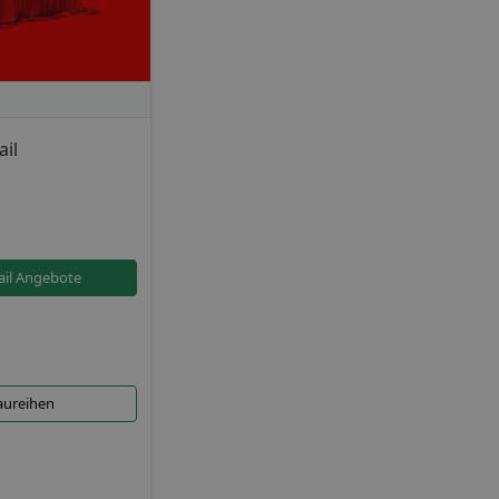
ail
ail Angebote
Baureihen