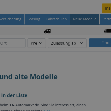
Ins
Versicherung
Leasing
Fahrschulen
Neue Modelle
Part
Find
 und alte Modelle
in der Liste
beim 1A-Automarkt.de. Sind Sie interessiert, einen
passende Nissan Angebote
hier
.