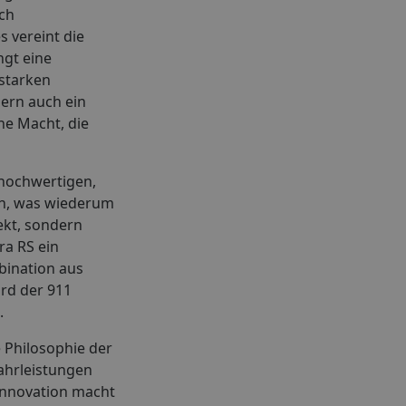
uch
 vereint die
ngt eine
sstarken
ern auch ein
ne Macht, die
 hochwertigen,
en, was wiederum
ekt, sondern
ra RS ein
bination aus
ird der 911
.
 Philosophie der
ahrleistungen
Innovation macht