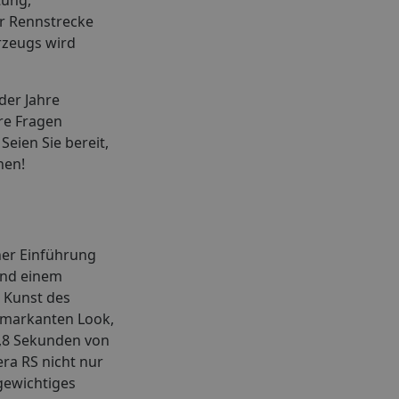
er Rennstrecke
hrzeugs wird
der Jahre
re Fragen
eien Sie bereit,
hen!
ner Einführung
und einem
e Kunst des
n markanten Look,
5,8 Sekunden von
ra RS nicht nur
gewichtiges