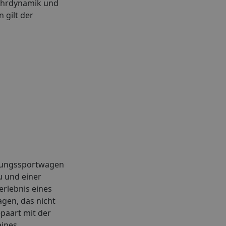
Fahrdynamik und
 gilt der
istungssportwagen
u und einer
erlebnis eines
gen, das nicht
epaart mit der
eines