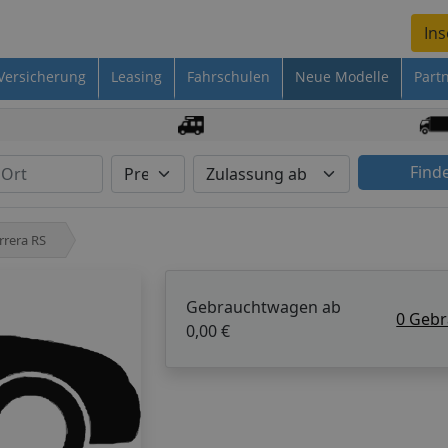
Ins
Versicherung
Leasing
Fahrschulen
Neue Modelle
Part
Find
rrera RS
Gebrauchtwagen ab
0 Geb
0,00 €