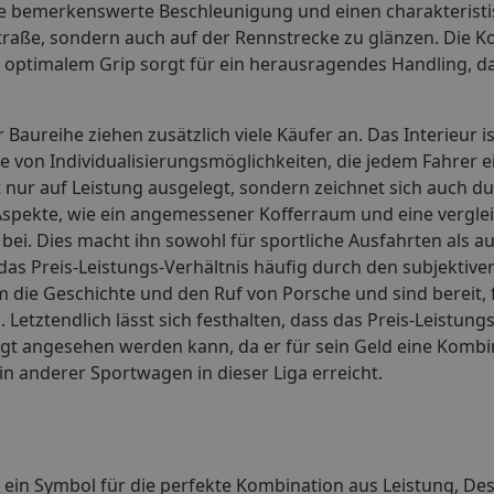
ne bemerkenswerte Beschleunigung und einen charakterist
r Straße, sondern auch auf der Rennstrecke zu glänzen. Die 
optimalem Grip sorgt für ein herausragendes Handling, da
Baureihe ziehen zusätzlich viele Käufer an. Das Interieur is
le von Individualisierungsmöglichkeiten, die jedem Fahrer e
ht nur auf Leistung ausgelegt, sondern zeichnet sich auch d
 Aspekte, wie ein angemessener Kofferraum und eine vergle
 bei. Dies macht ihn sowohl für sportliche Ausfahrten als au
as Preis-Leistungs-Verhältnis häufig durch den subjektive
 die Geschichte und den Ruf von Porsche und sind bereit, f
etztendlich lässt sich festhalten, dass das Preis-Leistungs
rtigt angesehen werden kann, da er für sein Geld eine Komb
in anderer Sportwagen in dieser Liga erreicht.
n ein Symbol für die perfekte Kombination aus Leistung, De