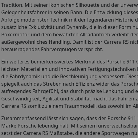
Tradition. Mit seiner ikonischen Silhouette und der unver
Gelegenheitsfahrer in seinen Bann. Die Entwicklung dieses
Abfolge modernster Technik mit der legendären Historie de
zusätzliche Exklusivität und Dynamik, die in dieser Form n
Boxermotor und dem bewährten Allradantrieb verleiht de
außergewöhnliches Handling. Damit ist der Carrera RS nic
herausragendes Fahrvergnügen verspricht.
Ein weiteres bemerkenswertes Merkmal des Porsche 911 Ca
leichten Materialien und innovativen Fertigungstechnik
die Fahrdynamik und die Beschleunigung verbessert. Diese
spiegelt auch das Streben nach Effizienz wider, das Porsch
aufregendes Fahrgefühl, das durch präzise Lenkung und e
Geschwindigkeit, Agilität und Stabilität macht das Fahren
Carrera RS somit zu einem Traummodell, das sowohl im Al
Zusammenfassend lässt sich sagen, dass der Porsche 911 C
Marke Porsche lebendig hält. Mit seinem unverwechselbar
setzt der Carrera RS Maßstäbe, die andere Sportwagen nu