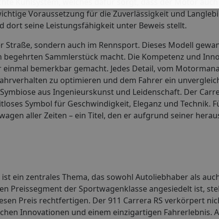
chte Kühlsystem, welches dafür sorgt, dass der Motor auch
 wichtige Voraussetzung für die Zuverlässigkeit und Langlebi
 dort seine Leistungsfähigkeit unter Beweis stellt.
der Straße, sondern auch im Rennsport. Dieses Modell gewa
em begehrten Sammlerstück macht. Die Kompetenz und Inno
er einmal bemerkbar gemacht. Jedes Detail, vom Motorman
hrverhalten zu optimieren und dem Fahrer ein unvergleich
ine Symbiose aus Ingenieurskunst und Leidenschaft. Der Carr
eitloses Symbol für Geschwindigkeit, Eleganz und Technik. Fü
twagen aller Zeiten – ein Titel, den er aufgrund seiner her
 ist ein zentrales Thema, das sowohl Autoliebhaber als auch
ren Preissegment der Sportwagenklasse angesiedelt ist, stell
esen Preis rechtfertigen. Der 911 Carrera RS verkörpert nic
ischen Innovationen und einem einzigartigen Fahrerlebnis. 