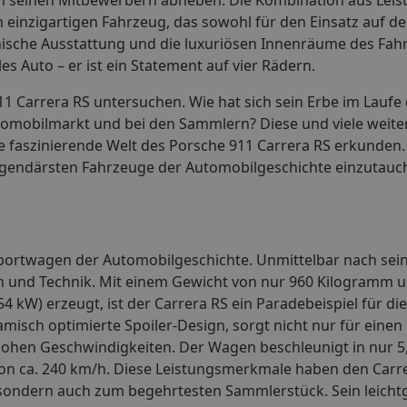
 einzigartigen Fahrzeug, das sowohl für den Einsatz auf d
technische Ausstattung und die luxuriösen Innenräume des Fa
es Auto – er ist ein Statement auf vier Rädern.
11 Carrera RS untersuchen. Wie hat sich sein Erbe im Laufe 
Automobilmarkt und bei den Sammlern? Diese und viele weite
 faszinierende Welt des Porsche 911 Carrera RS erkunden. S
legendärsten Fahrzeuge der Automobilgeschichte einzutauc
portwagen der Automobilgeschichte. Unmittelbar nach sei
ign und Technik. Mit einem Gewicht von nur 960 Kilogramm 
54 kW) erzeugt, ist der Carrera RS ein Paradebeispiel für di
isch optimierte Spoiler-Design, sorgt nicht nur für eine
i hohen Geschwindigkeiten. Der Wagen beschleunigt in nur 
von ca. 240 km/h. Diese Leistungsmerkmale haben den Carre
 sondern auch zum begehrtesten Sammlerstück. Sein leicht