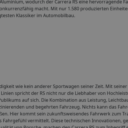
 Aluminium, wodurch der Carrera RS eine hervorragende 
 konkurrenzfähig macht. Mit nur 1.580 produzierten Einheiten
gtesten Klassiker im Automobilbau.
igkeit wie kein anderer Sportwagen seiner Zeit. Mit seiner
Linien spricht der RS nicht nur die Liebhaber von Hochle
Publikums auf sich. Die Kombination aus Leistung, Leichtba
zinierenden und begehrten Fahrzeug. Nichts kann das Fahr
aßen. Hier kommt sein zukunftsweisendes Fahrwerk zum Tra
s Fahrgefühl vermittelt. Diese technischen Innovationen, g
alität von Porsche, machen den Carrera RS zum Inbegriff 