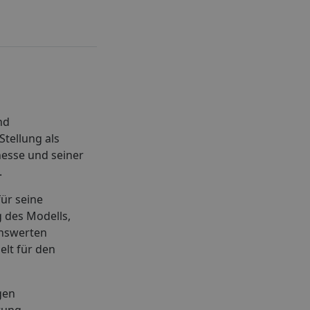
nd
tellung als
nesse und seiner
.
für seine
g des Modells,
enswerten
elt für den
gen
tung,