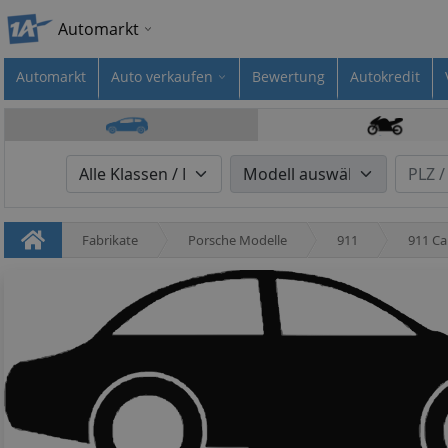
Automarkt
Automarkt
Auto verkaufen
Bewertung
Autokredit
Fabrikate
Porsche Modelle
911
911 Ca