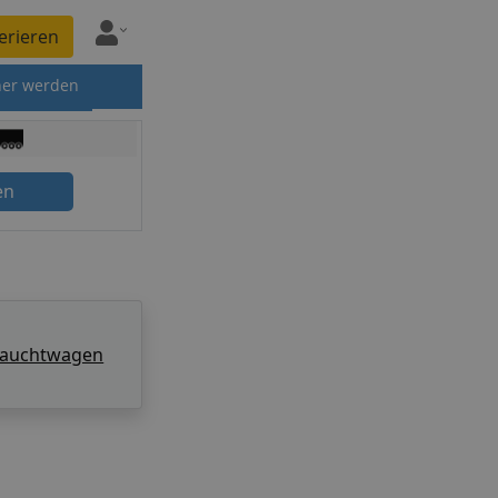
erieren
ner werden
en
rauchtwagen