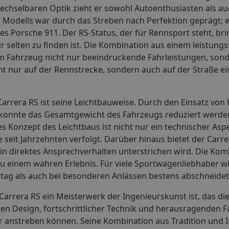
wechselbaren Optik zieht er sowohl Autoenthusiasten als a
 Modells war durch das Streben nach Perfektion geprägt; es
s Porsche 911. Der RS-Status, der für Rennsport steht, bri
ur selten zu finden ist. Die Kombination aus einem leistung
m Fahrzeug nicht nur beeindruckende Fahrleistungen, sond
ht nur auf der Rennstrecke, sondern auch auf der Straße ei
rrera RS ist seine Leichtbauweise. Durch den Einsatz von
en konnte das Gesamtgewicht des Fahrzeugs reduziert werd
s Konzept des Leichtbaus ist nicht nur ein technischer Asp
e seit Jahrzehnten verfolgt. Darüber hinaus bietet der Carre
in direktes Ansprechverhalten unterstrichen wird. Die Kom
 zu einem wahren Erlebnis. Für viele Sportwagenliebhaber w
ltag als auch bei besonderen Anlässen bestens abschneidet
arrera RS ein Meisterwerk der Ingenieurskunst ist, das die
en Design, fortschrittlicher Technik und herausragenden F
r anstreben können. Seine Kombination aus Tradition und 