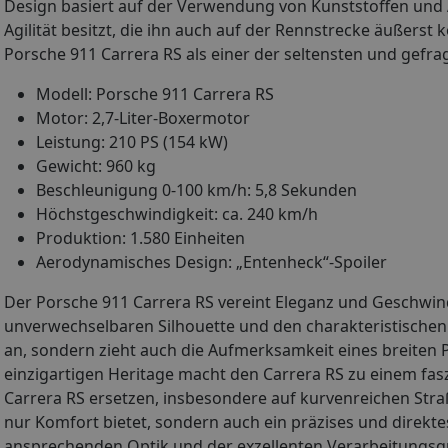
Design basiert auf der Verwendung von Kunststoffen und
Agilität besitzt, die ihn auch auf der Rennstrecke äußerst
Porsche 911 Carrera RS als einer der seltensten und gefra
Modell: Porsche 911 Carrera RS
Motor: 2,7-Liter-Boxermotor
Leistung: 210 PS (154 kW)
Gewicht: 960 kg
Beschleunigung 0-100 km/h: 5,8 Sekunden
Höchstgeschwindigkeit: ca. 240 km/h
Produktion: 1.580 Einheiten
Aerodynamisches Design: „Entenheck“-Spoiler
Der Porsche 911 Carrera RS vereint Eleganz und Geschwind
unverwechselbaren Silhouette und den charakteristischen 
an, sondern zieht auch die Aufmerksamkeit eines breiten 
einzigartigen Heritage macht den Carrera RS zu einem fas
Carrera RS ersetzen, insbesondere auf kurvenreichen Str
nur Komfort bietet, sondern auch ein präzises und direkte
ansprechenden Optik und der exzellenten Verarbeitungsqu