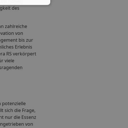
 bei hohen
gkeit des
nn zahlreiche
vation von
agement bis zur
liches Erlebnis
era RS verkörpert
r viele
ausragenden
 potenzielle
t sich die Frage,
ht nur die Essenz
Angetrieben von