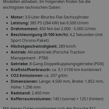
Modellen abheben. Im Folgenden finden Sie die
wichtigsten technischen Daten:
Motor:
3.0-Liter-Biturbo-Flat-Sechszylinder
Leistung:
385 PS (284 kW) bei 6.500 U/min
Drehmoment:
450 Nm bei 2.000 - 5.000 U/min
Beschleunigung (0-100 km/h):
4,2 Sekunden (mit
Sport Chrono-Paket)
Höchstgeschwindigkeit:
289 km/h
Antrieb:
Allradantrieb (Porsche Traction
Management - PTM)
Getriebe:
8-Gang-Doppelkupplungsgetriebe (PDK)
Kraftstoffverbrauch:
ca. 9,1 l/100 km kombiniert
CO2-Emissionen:
ca. 207 g/km
Dimensionen:
Länge: 4.500 mm, Breite: 1.852 mm,
Höhe: 1.296 mm
Radstand:
2.450 mm
Kofferraumvolumen:
145 l (vorne) + 125 l (hinten)
Mit diesen Daten positioniert sich der Porsche 911