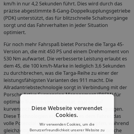
km/h in nur 4,2 Sekunden führt. Dies wird durch das
präzise abgestimmte 8-Gang-Doppelkupplungsgetriebe
(PDK) unterstützt, das für blitzschnelle Schaltvorgänge
sorgt und das Fahrverhalten in jeder Situation
optimiert.
Für noch mehr Fahrspaß bietet Porsche die Targa 4S-
Version an, die mit 450 PS und einem Drehmoment von
530 Nm aufwartet. Die verbesserte Leistung erlaubt es
dem 4S, die 100 km/h-Marke in lediglich 3,6 Sekunden
zu durchbrechen, was die Targa-Reihe zu einer der
leistungsfähigsten Varianten des 911 macht. Die
Allradantriebstechnologie sorgt in Verbindung mit der
Porsche Active Suspension Management (PASM) für
optimale Traktion und Stabilität, egal ob auf
Diese Webseite verwendet
kurvenreichen Straßen oder in nassen Bedingungen.
Cookies.
Diese Technologien ermöglichen es dem Fahrer, das
volle Potenzial des Fahrzeugs auszuschöpfen, während
Wir verwenden Cookies, um die
gleichzeitig das legendäre Fahrgefühl eines Porsche
Benutzerfreundlichkeit unserer Website zu