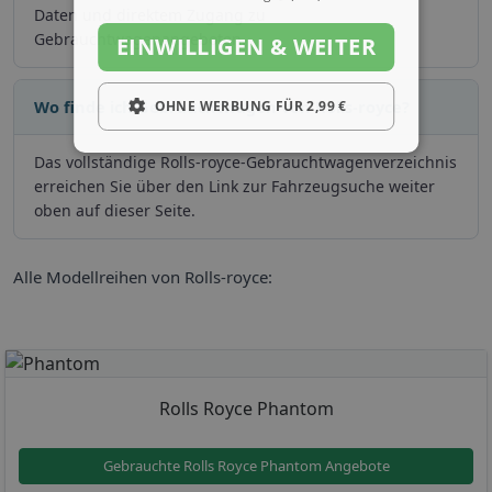
Daten und direktem Zugang zu
Gebrauchtwagenangeboten.
EINWILLIGEN & WEITER
Wo finde ich Gebrauchtwagen von Rolls-royce?
OHNE WERBUNG FÜR 2,99 €
Das vollständige Rolls-royce-Gebrauchtwagenverzeichnis
erreichen Sie über den Link zur Fahrzeugsuche weiter
oben auf dieser Seite.
Alle Modellreihen von Rolls-royce:
Rolls Royce Phantom
Gebrauchte Rolls Royce Phantom Angebote