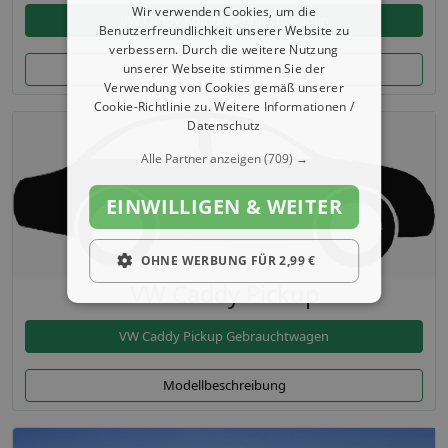
Wir verwenden Cookies, um die
VW Caddy Kombi Gebrauchtwagen
Benutzerfreundlichkeit unserer Website zu
verbessern. Durch die weitere Nutzung
Modellbeschreibung
unserer Webseite stimmen Sie der
Verwendung von Cookies gemäß unserer
Cookie-Richtlinie zu.
Weitere Informationen /
Datenschutz
Alle Partner anzeigen
(709) →
EINWILLIGEN & WEITER
OHNE WERBUNG FÜR 2,99 €
VW Caddy Pickup
VW Caddy Pickup Gebrauchtwagen
Modellbeschreibung