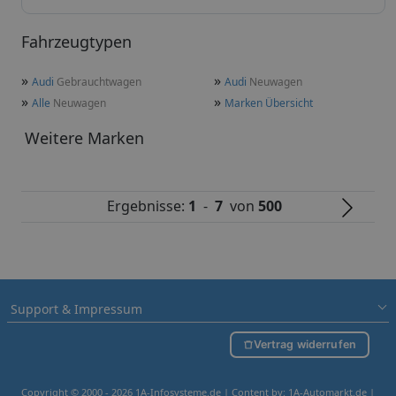
Fahrzeugtypen
»
»
Audi
Gebrauchtwagen
Audi
Neuwagen
»
»
Alle
Neuwagen
Marken Übersicht
Weitere Marken
Ergebnisse:
1
-
7
von
500
Support & Impressum
Vertrag widerrufen
Copyright © 2000 - 2026 1A-Infosysteme.de | Content by: 1A-Automarkt.de |