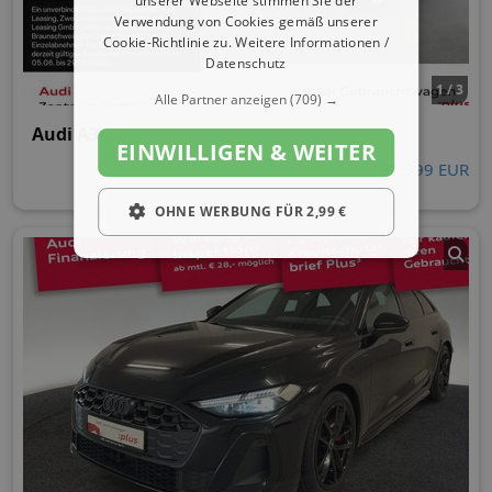
unserer Webseite stimmen Sie der
Verwendung von Cookies gemäß unserer
Cookie-Richtlinie zu.
Weitere Informationen /
Datenschutz
1 / 3
Alle Partner anzeigen
(709) →
Audi A3
EINWILLIGEN & WEITER
31.999 EUR
OHNE WERBUNG FÜR 2,99 €