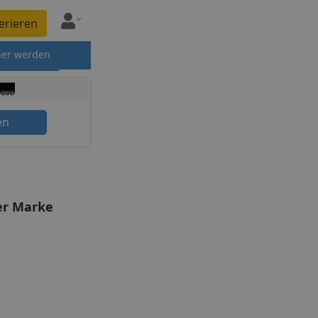
erieren
ner werden
en
er Marke