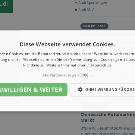
»
udi
Audi Sportwagen
»
Audi SUV
Neu im Trend
Chinesische Automarken
BYD, MG, XPeng und weitere c
Diese Webseite verwendet Cookies.
bieten inzwischen Modelle in v
Fahrzeugklassen an. Lohnt sich 
nden Cookies, um die Benutzerfreundlichkeit unserer Website zu verbessern.
Alternativen?
zung unserer Webseite stimmen Sie der Verwendung von Cookies gemäß uns
Richtlinie zu.
Weitere Informationen / Datenschutz
Kaufentscheidung & Verglei
Alle Partner anzeigen
(709) →
Ratgeber: Chinesische Auto
Deutschland
NWILLIGEN & WEITER
OHNE WERBUNG FÜR 2,99
Neu im Trend
Chinesische Automarken
Markt
BYD, MG, Leapmotor, XPeng u
zunehmend attraktive Alterna