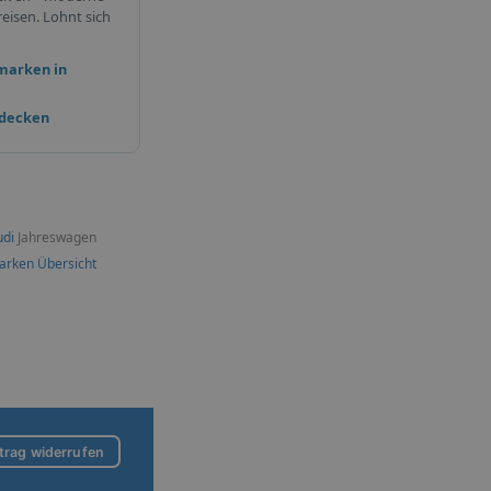
eisen. Lohnt sich
marken in
tdecken
udi
Jahreswagen
arken Übersicht
trag widerrufen