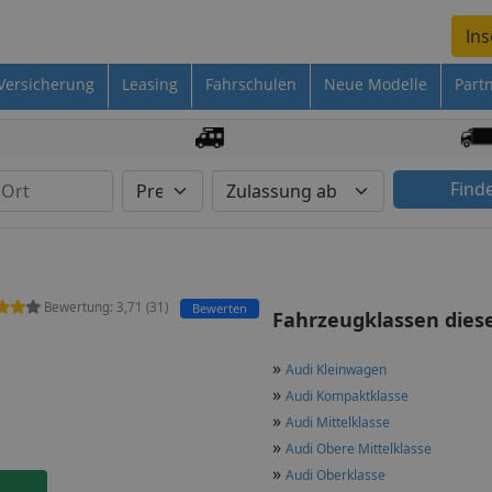
Ins
Versicherung
Leasing
Fahrschulen
Neue Modelle
Part
Find
Bewertung:
3,71
(
31
)
Bewerten
Fahrzeugklassen dies
»
Audi Kleinwagen
»
Audi Kompaktklasse
»
Audi Mittelklasse
»
Audi Obere Mittelklasse
»
Audi Oberklasse