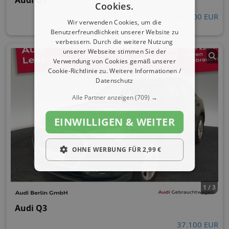
Audi Q3
Cookies.
58.700 EUR
Wir verwenden Cookies, um die
Benutzerfreundlichkeit unserer Website zu
verbessern. Durch die weitere Nutzung
unserer Webseite stimmen Sie der
Verwendung von Cookies gemäß unserer
Cookie-Richtlinie zu.
Weitere Informationen /
Datenschutz
Alle Partner anzeigen
(709) →
EINWILLIGEN & WEITER
OHNE WERBUNG FÜR 2,99 €
1 / 3
Audi Q3
37.100 EUR