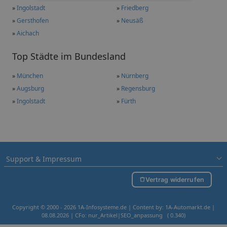
»
Ingolstadt
»
Friedberg
»
Gersthofen
»
Neusäß
»
Aichach
Top Städte im Bundesland
»
München
»
Nürnberg
»
Augsburg
»
Regensburg
»
Ingolstadt
»
Fürth
Support & Impressum
Vertrag widerrufen
Copyright © 2000 - 2026 1A-Infosysteme.de | Content by: 1A-Automarkt.de |
08.08.2026
| CFo: nur_Artikel|SEO_anpassung ( 0.340)