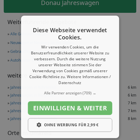
Donau Jahreswagen
Weiterführende Angebote
Diese Webseite verwendet
»
Alle Gebrauchtwagen
Cookies.
»
Neuwagen in Neuburg an der Donau
Wir verwenden Cookies, um die
»
Gebrauchtwagen in Neuburg an der Donau
Benutzerfreundlichkeit unserer Website zu
verbessern. Durch die weitere Nutzung
»
Autohäuser in Neuburg an der Donau
unserer Webseite stimmen Sie der
Verwendung von Cookies gemäß unserer
weitere Orte in der Nähe
Cookie-Richtlinie zu.
Weitere Informationen /
Datenschutz
»
Jahreswagen in Rohrenfels
6 km
Alle Partner anzeigen
(709) →
»
Jahreswagen in Bergheim
6 km
»
Jahreswagen in Egweil
7 km
EINWILLIGEN & WEITER
»
Jahreswagen in Oberhausen
7 km
»
Jahreswagen in Nassenfels
8 km
OHNE WERBUNG FÜR 2,99 €
Orte im Umkreis