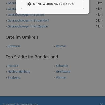
»
Gebrauchtwagen in Pampow
3 km
OHNE WERBUNG FÜR 2,99 €
»
Gebrauchtwagen in Warsow
4 km
»
Gebrauchtwagen in Sülstorf
4 km
»
Gebrauchtwagen in Stralendorf
5 km
»
Gebrauchtwagen in Alt Zachun
5 km
Orte im Umkreis
»
Schwerin
»
Wismar
Top Städte im Bundesland
»
Rostock
»
Schwerin
»
Neubrandenburg
»
Greifswald
»
Stralsund
»
Wismar
Support & Impressum