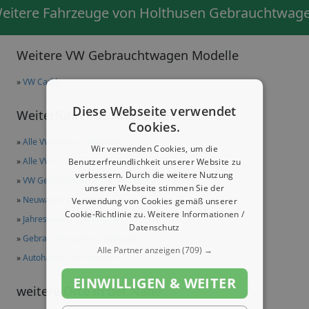
eitere Fahrzeuge von Holthusen Gebrauchtwag
Weitere VW Gebrauchtwagen Modelle
»
VW Caddy
Diese Webseite verwendet
Weiterführende Angebote
Cookies.
»
Alle VW Gebrauchtwagen
Wir verwenden Cookies, um die
»
Alle VW ID.4 Gebrauchtwagen
Benutzerfreundlichkeit unserer Website zu
verbessern. Durch die weitere Nutzung
»
VW Gebrauchtwagen in Holthusen
unserer Webseite stimmen Sie der
»
Neuwagen in Holthusen
Verwendung von Cookies gemäß unserer
Cookie-Richtlinie zu.
Weitere Informationen /
»
Jahreswagen in Holthusen
Datenschutz
»
Gebrauchtwagen in Holthusen
Alle Partner anzeigen
(709) →
»
Autohäuser in Holthusen
EINWILLIGEN & WEITER
weitere Orte in der Nähe