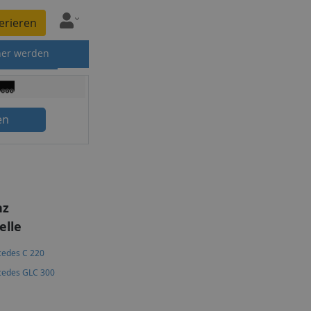
erieren
ner werden
en
nz
lle
edes C 220
edes GLC 300