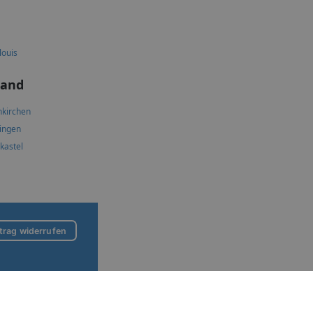
louis
land
kirchen
lingen
skastel
trag widerrufen