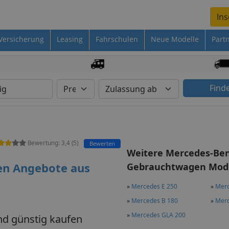
Ins
Versicherung
Leasing
Fahrschulen
Neue Modelle
Part
Find
Bewertung:
3,4
(
5
)
Bewerten
Weitere Mercedes-Be
en Angebote aus
Gebrauchtwagen Mode
»
Mercedes E 250
»
Merc
»
Mercedes B 180
»
Merc
»
Mercedes GLA 200
nd günstig kaufen