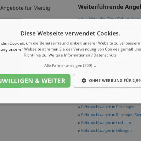
Weiterführende Ange
 Angebote für Merzig
»
Alle Mercedes-Benz Gebrauchtw
»
Alle Mercedes-Benz E 250 Gebra
Diese Webseite verwendet Cookies.
18.990 EUR
»
Mercedes-Benz Gebrauchtwagen 
nden Cookies, um die Benutzerfreundlichkeit unserer Website zu verbessern.
»
Neuwagen in Merzig
m
83 kW (112 PS)
zung unserer Webseite stimmen Sie der Verwendung von Cookies gemäß uns
»
Jahreswagen in Merzig
Richtlinie zu.
Weitere Informationen / Datenschutz
»
Gebrauchtwagen in Merzig
Alle Partner anzeigen
(709) →
»
Autohäuser in Merzig
NWILLIGEN & WEITER
OHNE WERBUNG FÜR 2,99
weitere Orte in der N
»
Gebrauchtwagen in Mettlach
»
Gebrauchtwagen in Beckingen
»
Gebrauchtwagen in Rehlingen-Sie
»
Gebrauchtwagen in Losheim
»
Gebrauchtwagen in Dillingen