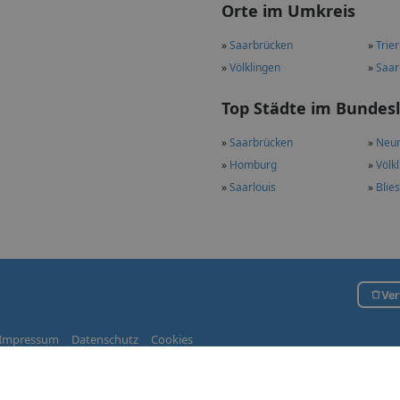
Orte im Umkreis
»
Saarbrücken
»
Trier
»
Völklingen
»
Saar
Top Städte im Bundes
»
Saarbrücken
»
Neun
»
Homburg
»
Völk
»
Saarlouis
»
Blie
Ver
Impressum
Datenschutz
Cookies