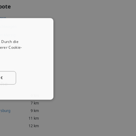
bote
agen
uchtwagen
in Merzig
 Durch die
erer Cookie-
 €
ähe
6 km
7 km
rsburg
9 km
11 km
12 km