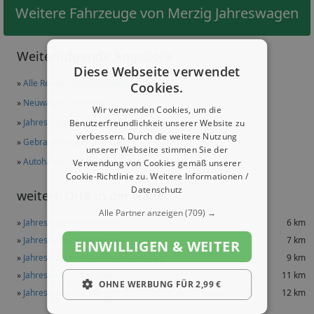
Weitere Fahrzeuge von Merzig Jahreswagen
Weiterführende Angebote
Diese Webseite verwendet
»
Alle Renault Gebrauchtwagen
Cookies.
»
Neuwagen in Merzig
Wir verwenden Cookies, um die
»
Jahreswagen in Merzig
Benutzerfreundlichkeit unserer Website zu
verbessern. Durch die weitere Nutzung
»
Gebrauchtwagen in Merzig
unserer Webseite stimmen Sie der
»
Autohäuser in Merzig
Verwendung von Cookies gemäß unserer
Cookie-Richtlinie zu.
Weitere Informationen /
Datenschutz
weitere Orte in der Nähe
Alle Partner anzeigen
(709) →
»
Jahreswagen in Mettlach
6 km
»
Jahreswagen in Beckingen
7 km
EINWILLIGEN & WEITER
»
Jahreswagen in Rehlingen-Siersburg
9 km
»
Jahreswagen in Losheim
11 km
OHNE WERBUNG FÜR 2,99 €
»
Jahreswagen in Dillingen
12 km