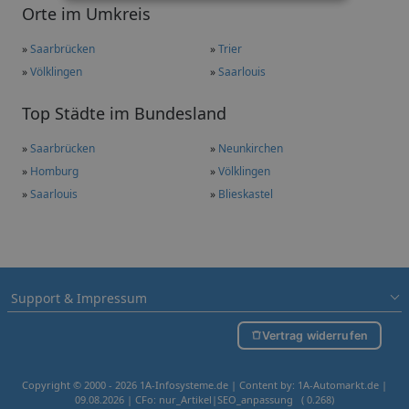
Orte im Umkreis
»
Saarbrücken
»
Trier
»
Völklingen
»
Saarlouis
Top Städte im Bundesland
»
Saarbrücken
»
Neunkirchen
»
Homburg
»
Völklingen
»
Saarlouis
»
Blieskastel
Support & Impressum
Vertrag widerrufen
Copyright © 2000 - 2026 1A-Infosysteme.de | Content by: 1A-Automarkt.de |
09.08.2026
| CFo: nur_Artikel|SEO_anpassung ( 0.268)