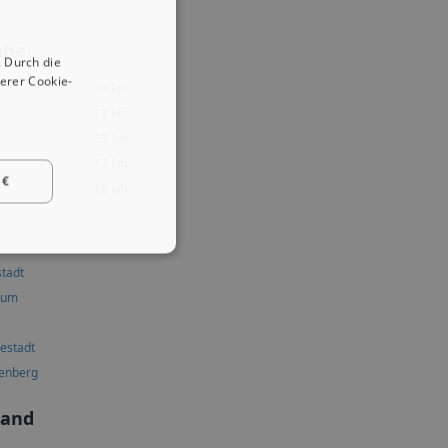
ähe
 Durch die
erer Cookie-
8 km
12 km
13 km
17 km
 €
18 km
stadt
kum
estadt
tenberg
land