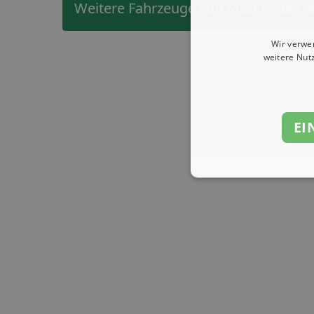
Weitere Fahrzeuge von Meschede G
Wir verwe
weitere Nut
EI