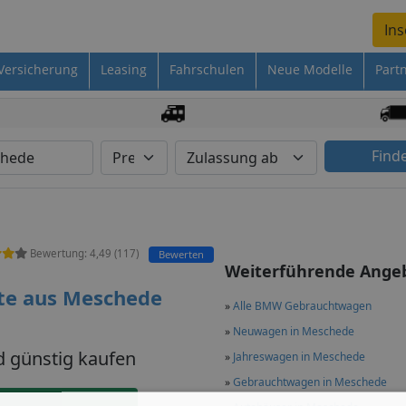
Ins
Versicherung
Leasing
Fahrschulen
Neue Modelle
Part
Find
Bewertung:
4,49
(
117
)
Bewerten
Weiterführende Ange
te aus Meschede
»
Alle BMW Gebrauchtwagen
»
Neuwagen in Meschede
 günstig kaufen
»
Jahreswagen in Meschede
»
Gebrauchtwagen in Meschede