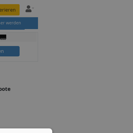
erieren
ner werden
en
bote