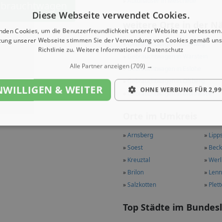
»
Autohäuser in Meschede
ebrauchtwagen
Diese Webseite verwendet Cookies.
weitere Orte in der N
nden Cookies, um die Benutzerfreundlichkeit unserer Website zu verbessern.
zung unserer Webseite stimmen Sie der Verwendung von Cookies gemäß uns
»
Gebrauchtwagen in Bestwig
Richtlinie zu.
Weitere Informationen / Datenschutz
»
Gebrauchtwagen in Warstein
Alle Partner anzeigen
(709) →
»
Gebrauchtwagen in Eslohe
»
Gebrauchtwagen in Olsberg
NWILLIGEN & WEITER
OHNE WERBUNG FÜR 2,99
»
Gebrauchtwagen in Möhnesee
Orte im Umkreis
»
Arnsberg
»
Lipp
»
Soest
»
Bec
»
Kreuztal
»
Werl
»
Brilon
»
Lenn
»
Salzkotten
»
Plet
Top Städte im Bundes