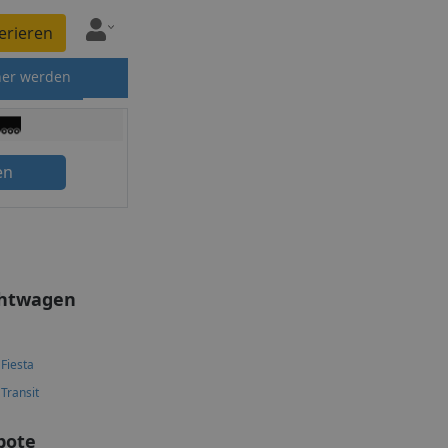
erieren
ner werden
en
chtwagen
 Fiesta
 Transit
bote