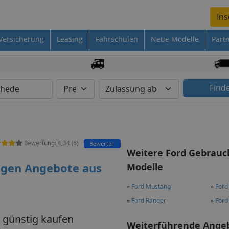
Ins
Versicherung
Leasing
Fahrschulen
Neue Modelle
Part
Find
Bewertung:
4,34
(
6
)
Bewerten
Weitere Ford Gebrau
agen Angebote aus
Modelle
»
Ford Mustang
»
Ford
»
Ford Ranger
»
Ford
 günstig kaufen
Weiterführende Ange