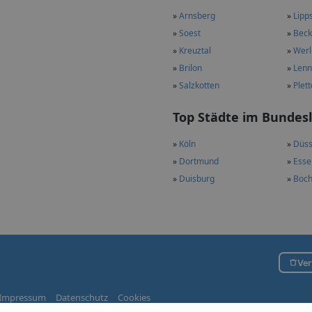
»
Arnsberg
»
Lipp
»
Soest
»
Bec
»
Kreuztal
»
Werl
»
Brilon
»
Lenn
»
Salzkotten
»
Plet
Top Städte im Bundes
»
Köln
»
Düss
»
Dortmund
»
Esse
»
Duisburg
»
Boc
Ver
Impressum
Datenschutz
Cookies