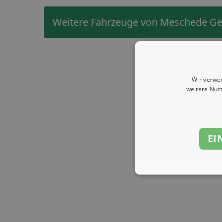
Weitere Fahrzeuge von Meschede G
Wir verwe
weitere Nut
EI