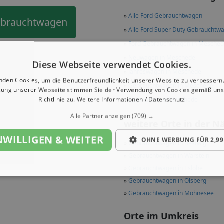
»
Alle Ford Gebrauchtwagen
ebrauchtwagen
»
Alle Ford Super Duty Gebrauchtw
»
Ford Gebrauchtwagen in Mesche
»
Neuwagen in Meschede
Diese Webseite verwendet Cookies.
»
Jahreswagen in Meschede
nden Cookies, um die Benutzerfreundlichkeit unserer Website zu verbessern.
»
Gebrauchtwagen in Meschede
zung unserer Webseite stimmen Sie der Verwendung von Cookies gemäß uns
Richtlinie zu.
Weitere Informationen / Datenschutz
»
Autohäuser in Meschede
Alle Partner anzeigen
(709) →
weitere Orte in der N
NWILLIGEN & WEITER
OHNE WERBUNG FÜR 2,99
»
Gebrauchtwagen in Bestwig
»
Gebrauchtwagen in Warstein
»
Gebrauchtwagen in Eslohe
»
Gebrauchtwagen in Olsberg
»
Gebrauchtwagen in Möhnesee
Orte im Umkreis