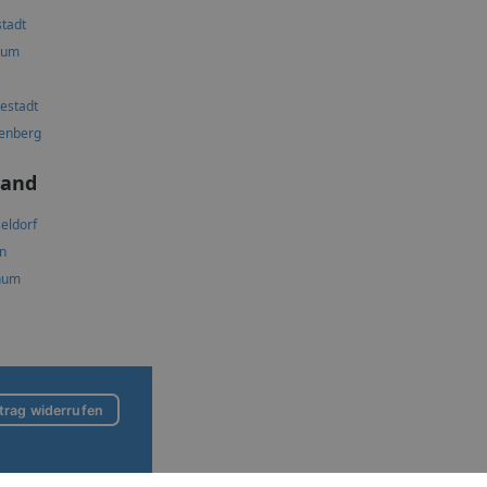
stadt
kum
estadt
tenberg
land
eldorf
n
hum
trag widerrufen