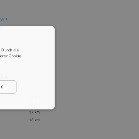
agen
de
 Durch die
erer Cookie-
ähe
 €
8 km
12 km
13 km
17 km
18 km