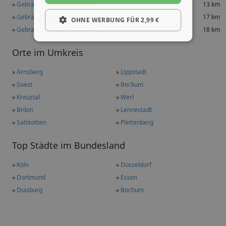
»
Gebrauchtwagen in Eslohe
13 km
»
Gebrauchtwagen in Olsberg
17 km
OHNE WERBUNG FÜR 2,99 €
»
Gebrauchtwagen in Möhnesee
18 km
Orte im Umkreis
»
Arnsberg
»
Lippstadt
»
Soest
»
Beckum
»
Kreuztal
»
Werl
»
Brilon
»
Lennestadt
»
Salzkotten
»
Plettenberg
Top Städte im Bundesland
»
Köln
»
Düsseldorf
»
Dortmund
»
Essen
»
Duisburg
»
Bochum