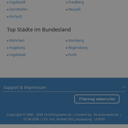
»
Ingolstadt
»
Friedberg
»
Gersthofen
»
Neusäß
»
Aichach
Top Städte im Bundesland
»
München
»
Nürnberg
»
Augsburg
»
Regensburg
»
Ingolstadt
»
Fürth
Support & Impressum
Vertrag widerrufen
Copyright © 2000 - 2026 1A-Infosysteme.de | Content by: 1A-Automarkt.de |
07.08.2026
| CFo: nur_Artikel|SEO_anpassung ( 0.810)