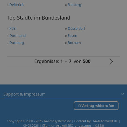
»
Delbrück
»
Rietberg
Top Städte im Bundesland
»
Köln
»
Düsseldorf
»
Dortmund
»
Essen
»
Duisburg
»
Bochum
Ergebnisse:
1
-
7
von
500
Support & Impressum
Vertrag widerrufen
Copyright © 2000 - 2026 1A-Infosysteme.de | Content by: 1A-Automarkt.de |
09.08.2026
| CFo: nur_Artikel|SEO_anpassung ( 0.888)