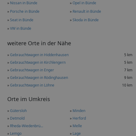
»
Nissan in Bünde
»
Opel in Bünde
»
Porsche in Bünde
»
Renault in Bünde
»
Seat in Bünde
»
Skoda in Bünde
»
VW in Bünde
weitere Orte in der Nähe
»
Gebrauchtwagen in Hiddenhausen
5 km
»
Gebrauchtwagen in Kirchlengern
5 km
»
Gebrauchtwagen in Enger
7 km
»
Gebrauchtwagen in Rödinghausen
9 km
»
Gebrauchtwagen in Löhne
10 km
Orte im Umkreis
»
Gütersloh
»
Minden
»
Detmold
»
Herford
»
Rheda-Wiedenbrü...
»
Melle
»
Lemgo
»
Lage