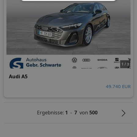
1 / 3
Audi A5
49.740 EUR
Ergebnisse:
1
-
7
von
500