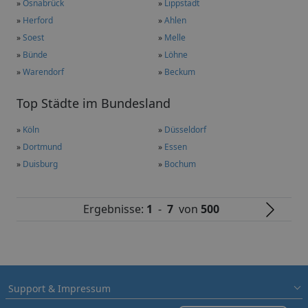
»
Osnabrück
»
Lippstadt
»
Herford
»
Ahlen
»
Soest
»
Melle
»
Bünde
»
Löhne
»
Warendorf
»
Beckum
Top Städte im Bundesland
»
Köln
»
Düsseldorf
»
Dortmund
»
Essen
»
Duisburg
»
Bochum
Ergebnisse:
1
-
7
von
500
Support & Impressum