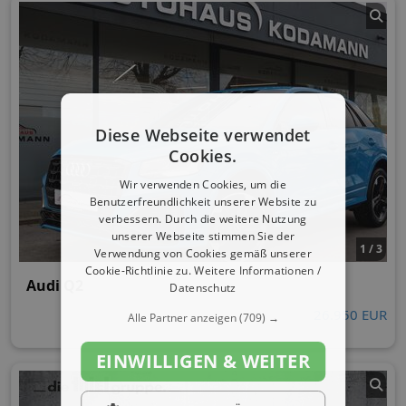
Diese Webseite verwendet
Cookies.
Wir verwenden Cookies, um die
Benutzerfreundlichkeit unserer Website zu
verbessern. Durch die weitere Nutzung
unserer Webseite stimmen Sie der
1 / 3
Verwendung von Cookies gemäß unserer
Cookie-Richtlinie zu.
Weitere Informationen /
Audi Q2
Datenschutz
26.950 EUR
Alle Partner anzeigen
(709) →
EINWILLIGEN & WEITER