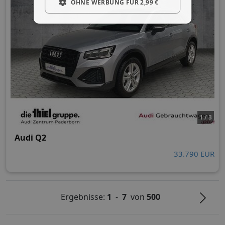
OHNE WERBUNG FÜR 2,99 €
1 / 3
Audi Q2
33.790 EUR
Ergebnisse:
1
-
7
von
500