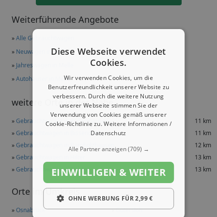
Weiterführende Angebote
»
Alle Gebrauchtwagen
Diese Webseite verwendet
»
Neuwagen in Melle
Cookies.
»
Jahreswagen in Melle
Wir verwenden Cookies, um die
»
Autohäuser in Melle
Benutzerfreundlichkeit unserer Website zu
verbessern. Durch die weitere Nutzung
weitere Orte in der Nähe
unserer Webseite stimmen Sie der
Verwendung von Cookies gemäß unserer
»
Gebrauchtwagen in Rödinghausen
11 km
Cookie-Richtlinie zu.
Weitere Informationen /
Datenschutz
»
Gebrauchtwagen in Bissendorf
11 km
»
Gebrauchtwagen in Borgholzhausen
12 km
Alle Partner anzeigen
(709) →
»
Gebrauchtwagen in Hilter
13 km
»
Gebrauchtwagen in Spenge
13 km
EINWILLIGEN & WEITER
Orte im Umkreis
OHNE WERBUNG FÜR 2,99 €
»
Osnabrück
»
Gütersloh