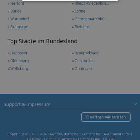
»
Herford
»
Rheda-Wiedenbrü...
»
Bünde
»
Löhne
»
Warendorf
»
Georgsmarienhüt...
»
Bramsche
»
Rietberg
Top Städte im Bundesland
»
Hannover
»
Braunschweig
»
Oldenburg
»
Osnabrück
»
Wolfsburg
»
Göttingen
Support & Impressum
Vertrag widerrufen
Copyright © 2000 - 2026 1A-Infosysteme.de | Content by: 1A-Automarkt.de |
08.08.2026
| CFo: nur_Artikel|SEO_anpassung ( 0.354)