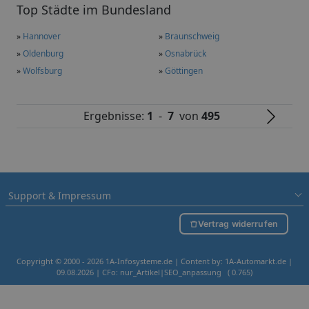
Top Städte im Bundesland
»
Hannover
»
Braunschweig
»
Oldenburg
»
Osnabrück
»
Wolfsburg
»
Göttingen
Ergebnisse:
1
-
7
von
495
Support & Impressum
Vertrag widerrufen
Copyright © 2000 - 2026 1A-Infosysteme.de | Content by: 1A-Automarkt.de |
09.08.2026
| CFo: nur_Artikel|SEO_anpassung ( 0.765)