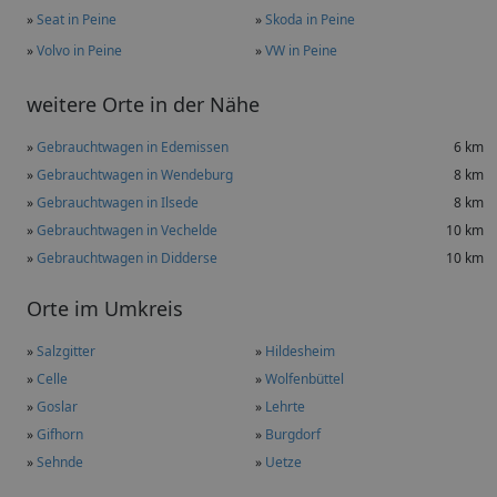
»
Seat in Peine
»
Skoda in Peine
»
Volvo in Peine
»
VW in Peine
weitere Orte in der Nähe
»
Gebrauchtwagen in Edemissen
6 km
»
Gebrauchtwagen in Wendeburg
8 km
»
Gebrauchtwagen in Ilsede
8 km
»
Gebrauchtwagen in Vechelde
10 km
»
Gebrauchtwagen in Didderse
10 km
Orte im Umkreis
»
Salzgitter
»
Hildesheim
»
Celle
»
Wolfenbüttel
»
Goslar
»
Lehrte
»
Gifhorn
»
Burgdorf
»
Sehnde
»
Uetze