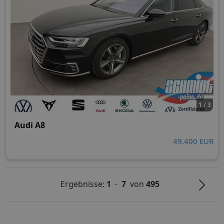
1 / 3
Audi A8
49.400 EUR
Ergebnisse:
1
-
7
von
495