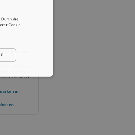
 Modelle
 Durch die
erer Cookie-
 erobern den
 €
nd Deepal bieten
tiven – moderne
eisen. Lohnt sich
marken in
tdecken