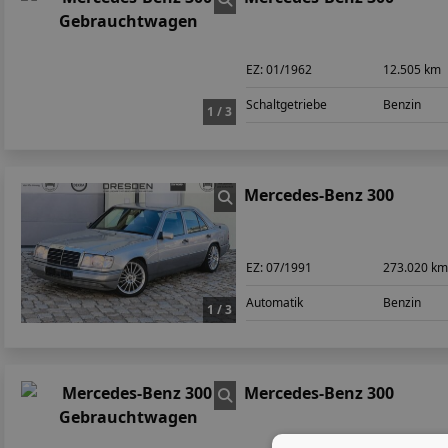
EZ:
01/1962
12.505 km
Schaltgetriebe
Benzin
1 / 3
Mercedes-Benz 300
EZ:
07/1991
273.020 k
Automatik
Benzin
1 / 3
Mercedes-Benz 300