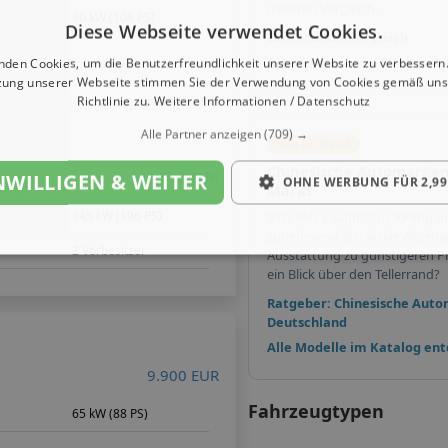
direkten Vergleich.
m
80 kW (108 PS)
Diese Webseite verwendet Cookies.
Zum Markenvergleich
Alle chinesischen Marken &
nden Cookies, um die Benutzerfreundlichkeit unserer Website zu verbessern.
zung unserer Webseite stimmen Sie der Verwendung von Cookies gemäß uns
Richtlinie zu.
Weitere Informationen / Datenschutz
Alle Partner anzeigen
(709) →
Neu im Trend
Chinesische Automarken
45.000 EUR
NWILLIGEN & WEITER
OHNE WERBUNG FÜR 2,99
Markt
m
145 kW (196 PS)
BYD, MG, Leapmotor, XPeng u
zunehmend attraktive Alterna
2 Vorbesitzer
Ausstattung zu günstigeren Pr
ein Blick über den Tellerrand?
Ratgeber: Chinesische Auto
Deutschland
Alle Modelle im Katalog en
9.900 EUR
Fahrzeugtypen
m
65 kW (88 PS)