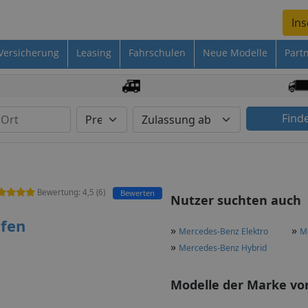
Ins
Versicherung
Leasing
Fahrschulen
Neue Modelle
Part
Find
Bewertung:
4,5
(
6
)
Bewerten
Nutzer suchten auch
fen
»
»
Mercedes-Benz Elektro
M
»
Mercedes-Benz Hybrid
Modelle der Marke von