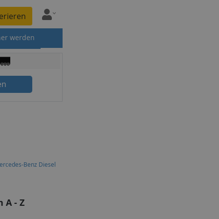
erieren
ner werden
en
ercedes-Benz Diesel
 A - Z