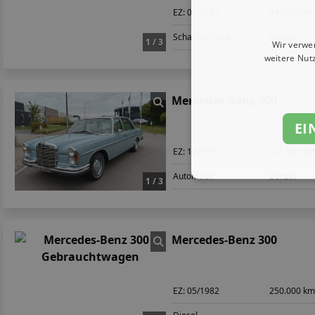
EZ:
07/1987
340.962 k
Schaltgetriebe
Diesel
1 / 3
Wir verwe
weitere Nut
Mercedes-Benz 300
EI
EZ:
10/1970
141.525 k
Automatik
Benzin
1 / 3
Mercedes-Benz 300
EZ:
05/1982
250.000 k