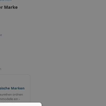
er Marke
se
n
esische Marken
Baureihen ordnen
nmodelle ein –
isniveau im