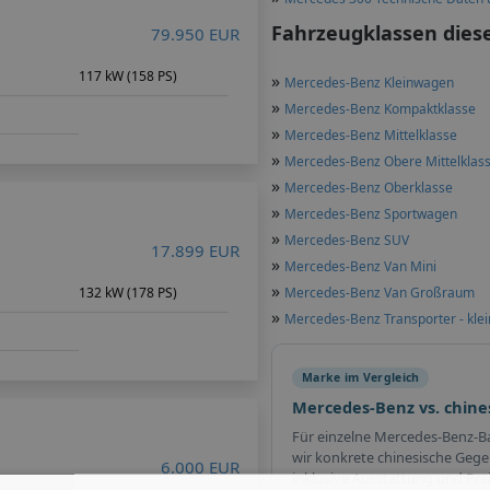
Fahrzeugklassen dies
79.950 EUR
117 kW (158 PS)
»
Mercedes-Benz Kleinwagen
»
Mercedes-Benz Kompaktklasse
»
Mercedes-Benz Mittelklasse
»
Mercedes-Benz Obere Mittelklas
»
Mercedes-Benz Oberklasse
»
Mercedes-Benz Sportwagen
»
Mercedes-Benz SUV
17.899 EUR
»
Mercedes-Benz Van Mini
»
m
132 kW (178 PS)
Mercedes-Benz Van Großraum
»
Mercedes-Benz Transporter - klei
Marke im Vergleich
Mercedes-Benz vs. chin
Für einzelne Mercedes-Benz-
wir konkrete chinesische Gege
6.000 EUR
inklusive Ausstattung und Pre