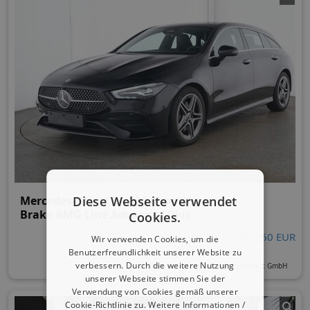
Diese Webseite verwendet
Mercedes-Benz CLA 200 Shooting
Brake AMG Line Advanced Plus
Cookies.
37.950 EUR
Wir verwenden Cookies, um die
Benutzerfreundlichkeit unserer Website zu
verbessern. Durch die weitere Nutzung
Autohaus Walter Schmitt GmbH
unserer Webseite stimmen Sie der
Verwendung von Cookies gemäß unserer
Cookie-Richtlinie zu.
Weitere Informationen /