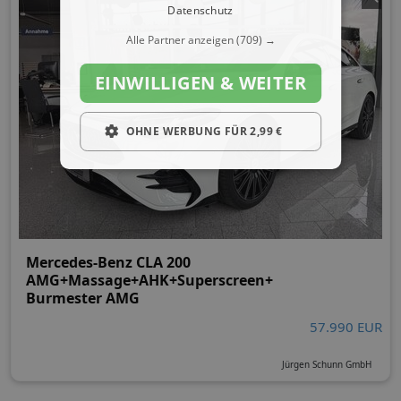
Datenschutz
Alle Partner anzeigen
(709) →
EINWILLIGEN & WEITER
OHNE WERBUNG FÜR 2,99 €
Mercedes-Benz CLA 200
AMG+Massage+AHK+Superscreen+
Burmester AMG
57.990 EUR
Jürgen Schunn GmbH