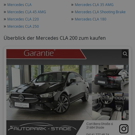
»
»
Mercedes CLA
Mercedes CLA 35 AMG
»
»
Mercedes CLA 45 AMG
Mercedes CLA Shooting Brake
»
»
Mercedes CLA 220
Mercedes CLA 180
»
Mercedes CLA 250
Überblick der Mercedes CLA 200 zum kaufen