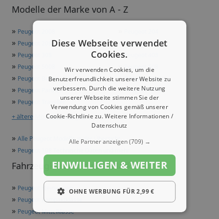
Modelle der Marke von A - Z
»
»
Peugeot 2008
Peugeot 204
Diese Webseite verwendet
»
»
Peugeot 208
Peugeot 3008
Cookies.
»
»
Peugeot 308
Peugeot 408
»
»
Peugeot 5008
Peugeot 508
Wir verwenden Cookies, um die
»
»
Peugeot Boxer
Peugeot Expert
Benutzerfreundlichkeit unserer Website zu
verbessern. Durch die weitere Nutzung
»
»
Peugeot Partner
Peugeot Rifter
unserer Webseite stimmen Sie der
»
Peugeot Traveller
Verwendung von Cookies gemäß unserer
Cookie-Richtlinie zu.
Weitere Informationen /
+ ältere Modelle anzeigen
Datenschutz
»
Alle Peugeot Modelle in der Übersicht
Alle Partner anzeigen
(709) →
»
Peugeot 108 Technische Daten und mehr
EINWILLIGEN & WEITER
Fahrzeugklassen dieser Marke
»
Peugeot Kleinwagen
OHNE WERBUNG FÜR 2,99 €
»
Peugeot Kompaktklasse
»
Peugeot Mittelklasse