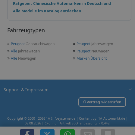
Ratgeber: Chinesische Automarken in Deutschland
Alle Modelle im Katalog entdecken
Fahrzeugtypen
»
»
Peugeot
Gebrauchtwagen
Peugeot
Jahreswagen
»
»
Alle
Jahreswagen
Peugeot
Neuwagen
»
»
Alle
Neuwagen
Marken Übersicht
Support & Impressum
Vertrag widerrufen
Copyright © 2000 - 2026 1A-Infosysteme.de | Content by: 1A-Automarkt.de |
08.08.2026
| CFo: nur_Artikel|SEO_anpassung ( 0.448)