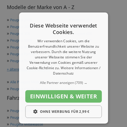
Modelle der Marke von A - Z
»
»
Peugeot 2008
Peugeot 204
Diese Webseite verwendet
»
»
Peugeot 208
Peugeot 3008
Cookies.
»
»
Peugeot 308
Peugeot 408
»
»
Peugeot 5008
Peugeot 508
Wir verwenden Cookies, um die
»
»
Benutzerfreundlichkeit unserer Website zu
Peugeot Boxer
Peugeot Expert
verbessern. Durch die weitere Nutzung
»
»
Peugeot Partner
Peugeot Rifter
unserer Webseite stimmen Sie der
»
Peugeot Traveller
Verwendung von Cookies gemäß unserer
Cookie-Richtlinie zu.
Weitere Informationen /
+ ältere Modelle anzeigen
Datenschutz
»
Alle Peugeot Modelle in der Übersicht
Alle Partner anzeigen
(709) →
»
Peugeot 605 Technische Daten und mehr
EINWILLIGEN & WEITER
Fahrzeugklassen dieser Marke
»
Peugeot Kleinwagen
OHNE WERBUNG FÜR 2,99 €
»
Peugeot Kompaktklasse
»
Peugeot Mittelklasse