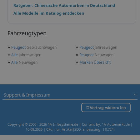
Ratgeber: Chinesische Automarken in Deutschland
Alle Modelle im Katalog entdecken
Fahrzeugtypen
»
»
Peugeot
Gebrauchtwagen
Peugeot
Jahreswagen
»
»
Alle
Jahreswagen
Peugeot
Neuwagen
»
»
Alle
Neuwagen
Marken Übersicht
Support & Impressum
Vertrag widerrufen
Copyright © 2000 - 2026 1A-Infosysteme.de | Content by: 1A-Automarkt.de |
10.08.2026
| CFo: nur_Artikel|SEO_anpassung ( 0.724)