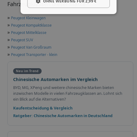
OHNE WERBUNG FÜR 2,99 €
Fahrzeugklassen dieser Marke
»
Peugeot Kleinwagen
»
Peugeot Kompaktklasse
»
Peugeot Mittelklasse
»
Peugeot SUV
»
Peugeot Van Großraum
»
Peugeot Transporter - klein
Neu im Trend
Chinesische Automarken im Vergleich
BYD, MG, XPeng und weitere chinesische Marken bieten
inzwischen Modelle in vielen Fahrzeugklassen an. Lohnt sich
ein Blick auf die Alternativen?
Kaufentscheidung & Vergleich
Ratgeber: Chinesische Automarken in Deutschland