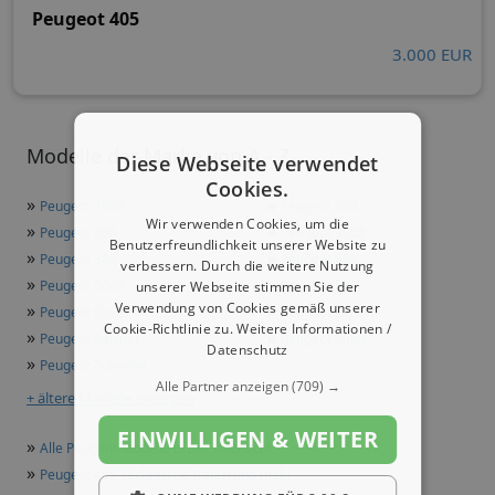
Peugeot 405
3.000 EUR
Modelle der Marke von A - Z
Diese Webseite verwendet
Cookies.
»
»
Peugeot 2008
Peugeot 204
Wir verwenden Cookies, um die
»
»
Peugeot 208
Peugeot 3008
Benutzerfreundlichkeit unserer Website zu
»
»
Peugeot 308
Peugeot 408
verbessern. Durch die weitere Nutzung
»
»
Peugeot 5008
Peugeot 508
unserer Webseite stimmen Sie der
»
»
Verwendung von Cookies gemäß unserer
Peugeot Boxer
Peugeot Expert
Cookie-Richtlinie zu.
Weitere Informationen /
»
»
Peugeot Partner
Peugeot Rifter
Datenschutz
»
Peugeot Traveller
Alle Partner anzeigen
(709) →
+ ältere Modelle anzeigen
EINWILLIGEN & WEITER
»
Alle Peugeot Modelle in der Übersicht
»
Peugeot 405 Technische Daten und mehr