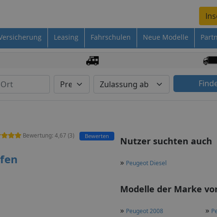
Ins
Versicherung
Leasing
Fahrschulen
Neue Modelle
Part
Find
Bewertung:
4,67
(
3
)
Bewerten
Nutzer suchten auch
fen
»
Peugeot Diesel
Modelle der Marke von
»
»
Peugeot 2008
P