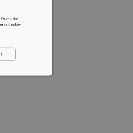
marken in
tdecken
 Durch die
erer Cookie-
eugeot
Jahreswagen
 €
eugeot
Neuwagen
arken Übersicht