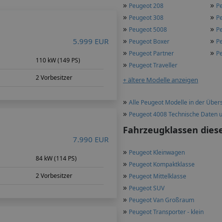
»
»
Peugeot 208
P
»
»
Peugeot 308
P
»
»
Peugeot 5008
P
»
»
5.999 EUR
Peugeot Boxer
P
»
»
Peugeot Partner
Pe
m
110 kW (149 PS)
»
Peugeot Traveller
2 Vorbesitzer
+ ältere Modelle anzeigen
»
Alle Peugeot Modelle in der Übers
»
Peugeot 4008 Technische Daten 
Fahrzeugklassen dies
7.990 EUR
»
Peugeot Kleinwagen
m
84 kW (114 PS)
»
Peugeot Kompaktklasse
»
2 Vorbesitzer
Peugeot Mittelklasse
»
Peugeot SUV
»
Peugeot Van Großraum
»
Peugeot Transporter - klein