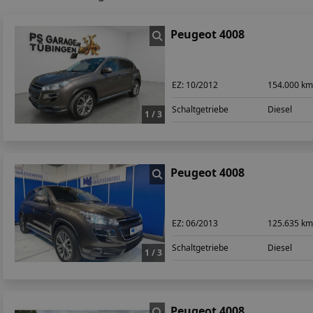
Peugeot 4008
EZ:
10/2012
154.000 k
Schaltgetriebe
Diesel
1 / 3
Peugeot 4008
EZ:
06/2013
125.635 k
Schaltgetriebe
Diesel
1 / 3
Peugeot 4008