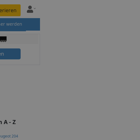
erieren
ner werden
en
 A - Z
eugeot 204