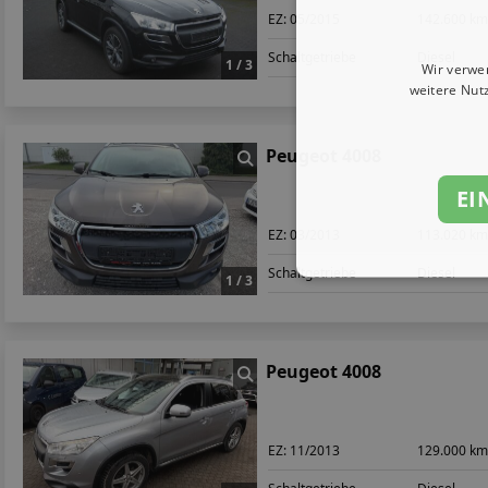
EZ:
05/2015
142.600 k
Schaltgetriebe
Diesel
1 / 3
Wir verwe
weitere Nut
Peugeot 4008
EI
EZ:
03/2013
113.020 k
Schaltgetriebe
Diesel
1 / 3
Peugeot 4008
EZ:
11/2013
129.000 k