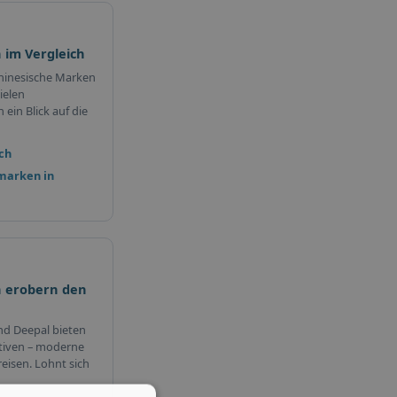
 im Vergleich
hinesische Marken
ielen
ein Blick auf die
ch
marken in
 erobern den
nd Deepal bieten
tiven – moderne
eisen. Lohnt sich