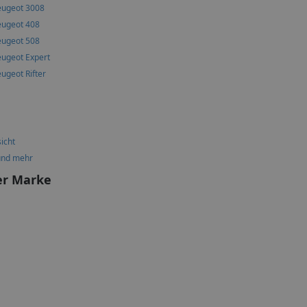
eugeot 3008
eugeot 408
eugeot 508
eugeot Expert
ugeot Rifter
icht
und mehr
er Marke