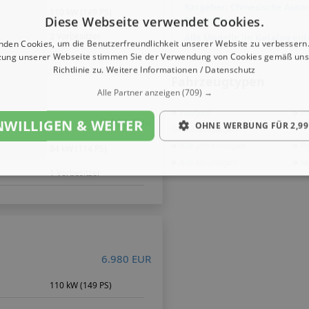
Ratgeber: Chinesische Auto
m
110 kW (149 PS)
Diese Webseite verwendet Cookies.
Deutschland
2 Vorbesitzer
Alle Modelle im Katalog en
nden Cookies, um die Benutzerfreundlichkeit unserer Website zu verbessern.
zung unserer Webseite stimmen Sie der Verwendung von Cookies gemäß uns
Richtlinie zu.
Weitere Informationen / Datenschutz
Fahrzeugtypen
Alle Partner anzeigen
(709) →
»
»
Peugeot
P
5.000 EUR
NWILLIGEN & WEITER
OHNE WERBUNG FÜR 2,99
Gebrauchtwagen
»
»
Alle
Jahreswagen
P
m
84 kW (114 PS)
»
»
Alle
Neuwagen
M
1 Vorbesitzer
6.980 EUR
m
110 kW (149 PS)