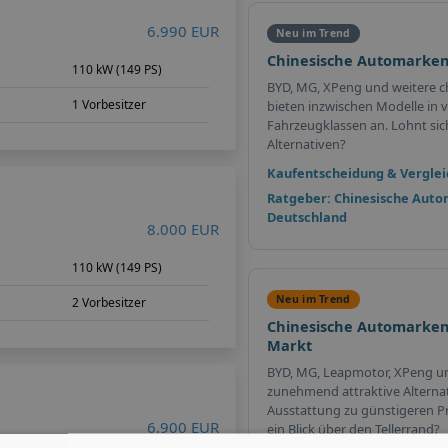
6.990 EUR
Neu im Trend
Chinesische Automarken
m
110 kW (149 PS)
BYD, MG, XPeng und weitere c
1 Vorbesitzer
bieten inzwischen Modelle in v
Fahrzeugklassen an. Lohnt sich 
Alternativen?
Kaufentscheidung & Verglei
Ratgeber: Chinesische Auto
Deutschland
8.000 EUR
m
110 kW (149 PS)
Neu im Trend
2 Vorbesitzer
Chinesische Automarken
Markt
BYD, MG, Leapmotor, XPeng u
zunehmend attraktive Alterna
Ausstattung zu günstigeren Pr
6.900 EUR
ein Blick über den Tellerrand?