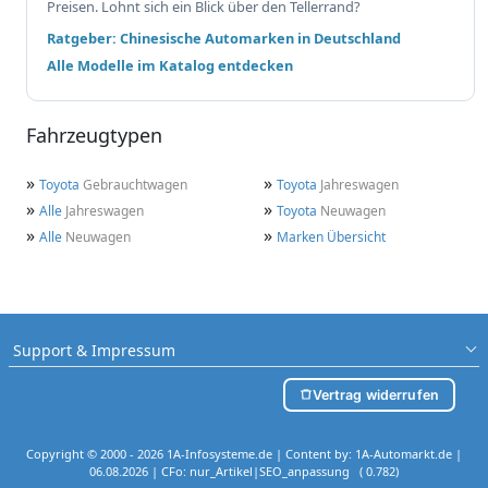
Preisen. Lohnt sich ein Blick über den Tellerrand?
Ratgeber: Chinesische Automarken in Deutschland
Alle Modelle im Katalog entdecken
Fahrzeugtypen
»
»
Toyota
Gebrauchtwagen
Toyota
Jahreswagen
»
»
Alle
Jahreswagen
Toyota
Neuwagen
»
»
Alle
Neuwagen
Marken Übersicht
Support & Impressum
Vertrag widerrufen
Copyright © 2000 - 2026 1A-Infosysteme.de | Content by: 1A-Automarkt.de |
06.08.2026
| CFo: nur_Artikel|SEO_anpassung ( 0.782)