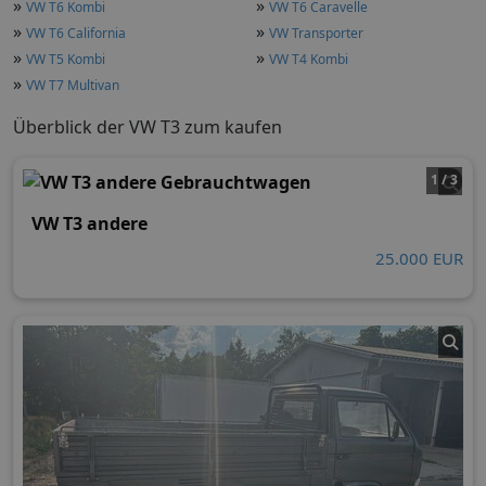
»
»
VW T6 Kombi
VW T6 Caravelle
»
»
VW T6 California
VW Transporter
»
»
VW T5 Kombi
VW T4 Kombi
»
VW T7 Multivan
Überblick der VW T3 zum kaufen
1 / 3
VW T3 andere
25.000 EUR