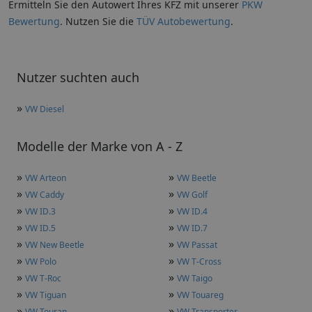
Ermitteln Sie den Autowert Ihres KFZ mit unserer
PKW
Bewertung
. Nutzen Sie die
TÜV Autobewertung
.
Nutzer suchten auch
»
VW Diesel
Modelle der Marke von A - Z
»
»
VW Arteon
VW Beetle
»
»
VW Caddy
VW Golf
»
»
VW ID.3
VW ID.4
»
»
VW ID.5
VW ID.7
»
»
VW New Beetle
VW Passat
»
»
VW Polo
VW T-Cross
»
»
VW T-Roc
VW Taigo
»
»
VW Tiguan
VW Touareg
»
»
VW Touran
VW Transporter