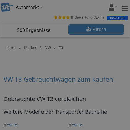
Automarkt
Bewertung:
3,5
(
4
)
Bewerten
Filtern
500
Ergebnisse
Home
Marken
VW
T3
VW T3 Gebrauchtwagen zum kaufen
Gebrauchte VW T3 vergleichen
Weitere Modelle der Transporter Baureihe
»
»
VW T5
VW T6