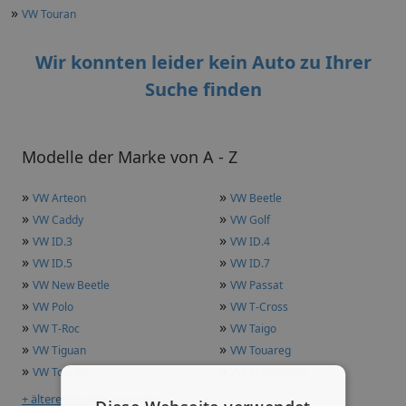
»
VW Touran
Wir konnten leider kein Auto zu Ihrer
Suche finden
Modelle der Marke von A - Z
»
»
VW Arteon
VW Beetle
»
»
VW Caddy
VW Golf
»
»
VW ID.3
VW ID.4
»
»
VW ID.5
VW ID.7
»
»
VW New Beetle
VW Passat
»
»
VW Polo
VW T-Cross
»
»
VW T-Roc
VW Taigo
»
»
VW Tiguan
VW Touareg
»
»
VW Touran
VW Transporter
+ ältere Modelle anzeigen