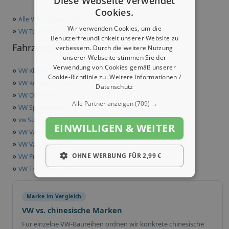
Diese Webseite verwendet
Cookies.
»
Alle VW Modelle in der Übersicht
Wir verwenden Cookies, um die
»
VW Touran CrossTouran Technische Daten und mehr
Benutzerfreundlichkeit unserer Website zu
Fahrzeugklassen dieser Marke
verbessern. Durch die weitere Nutzung
unserer Webseite stimmen Sie der
Verwendung von Cookies gemäß unserer
»
VW Kleinwagen
Cookie-Richtlinie zu.
Weitere Informationen /
»
VW Kompaktklasse
Datenschutz
»
VW Oberklasse
Alle Partner anzeigen
(709) →
»
VW Sportwagen
»
vw SUV
EINWILLIGEN & WEITER
»
VW Van Kompakt
»
VW Van Großraum
»
OHNE WERBUNG FÜR 2,99 €
VW Pickup
»
VW Transporter - klein
Marke im Vergleich
VW vs. chinesische Marken
Für einzelne VW-Baureihen ordnen wir konkrete chinesische