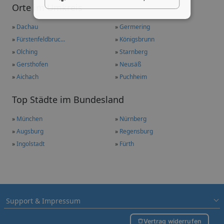
Orte im Umkreis
»
Dachau
»
Germering
»
Fürstenfeldbruc...
»
Königsbrunn
»
Olching
»
Starnberg
»
Gersthofen
»
Neusäß
»
Aichach
»
Puchheim
Top Städte im Bundesland
»
München
»
Nürnberg
»
Augsburg
»
Regensburg
»
Ingolstadt
»
Fürth
Support & Impressum
Vertrag widerrufen