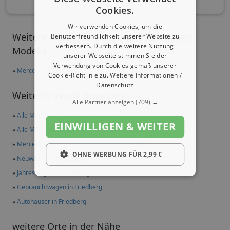
Cookies.
Wir verwenden Cookies, um die
Weitere Mercedes-Benz Gebrauchtwagen
Benutzerfreundlichkeit unserer Website zu
verbessern. Durch die weitere Nutzung
Modelle
unserer Webseite stimmen Sie der
Verwendung von Cookies gemäß unserer
»
Mercedes E 300
»
Mercedes C 200
Cookie-Richtlinie zu.
Weitere Informationen /
Datenschutz
Weiterführende Angebote
Alle Partner anzeigen
(709) →
»
Alle Mercedes-Benz Gebrauchtwagen
EINWILLIGEN & WEITER
»
Alle Mercedes-Benz A 200 Gebrauchtwagen
»
Mercedes-Benz Gebrauchtwagen in Friedberg
OHNE WERBUNG FÜR 2,99 €
»
Neuwagen in Friedberg
»
Jahreswagen in Friedberg
»
Gebrauchtwagen in Friedberg
»
Autohäuser in Friedberg
weitere Orte in der Nähe