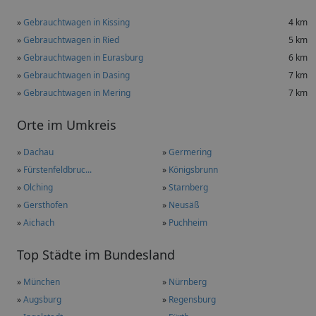
»
Gebrauchtwagen in Kissing
4 km
»
Gebrauchtwagen in Ried
5 km
»
Gebrauchtwagen in Eurasburg
6 km
»
Gebrauchtwagen in Dasing
7 km
»
Gebrauchtwagen in Mering
7 km
Orte im Umkreis
»
Dachau
»
Germering
»
Fürstenfeldbruc...
»
Königsbrunn
»
Olching
»
Starnberg
»
Gersthofen
»
Neusäß
»
Aichach
»
Puchheim
Top Städte im Bundesland
»
München
»
Nürnberg
»
Augsburg
»
Regensburg