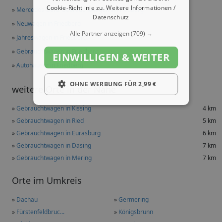
Cookie-Richtlinie zu.
Weitere Informationen /
»
Mercedes-Benz Gebrauchtwagen in Friedberg
Datenschutz
»
Neuwagen in Friedberg
Alle Partner anzeigen
(709) →
»
Jahreswagen in Friedberg
»
Gebrauchtwagen in Friedberg
EINWILLIGEN & WEITER
»
Autohäuser in Friedberg
OHNE WERBUNG FÜR 2,99 €
weitere Orte in der Nähe
»
Gebrauchtwagen in Kissing
4 km
»
Gebrauchtwagen in Ried
5 km
»
Gebrauchtwagen in Eurasburg
6 km
»
Gebrauchtwagen in Dasing
7 km
»
Gebrauchtwagen in Mering
7 km
Orte im Umkreis
»
Dachau
»
Germering
»
Fürstenfeldbruc...
»
Königsbrunn