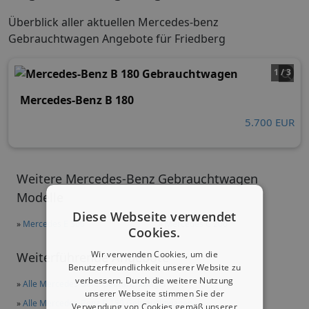
Überblick aller aktuellen Mercedes-benz
Gebrauchtwagen Angebote für Friedberg
1 / 3
Mercedes-Benz B 180
5.700 EUR
Weitere Mercedes-Benz Gebrauchtwagen
Modelle
Diese Webseite verwendet
»
Mercedes E 300
»
Mercedes C 200
Cookies.
Wir verwenden Cookies, um die
Weiterführende Angebote
Benutzerfreundlichkeit unserer Website zu
verbessern. Durch die weitere Nutzung
»
Alle Mercedes-Benz Gebrauchtwagen
unserer Webseite stimmen Sie der
»
Alle Mercedes-Benz B 180 Gebrauchtwagen
Verwendung von Cookies gemäß unserer