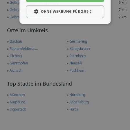
»
Gebrauchtwagen in Eurasburg
6 km
»
Gebrauchtwagen in Dasing
7 km
OHNE WERBUNG FÜR 2,99 €
»
Gebrauchtwagen in Mering
7 km
Orte im Umkreis
»
Dachau
»
Germering
»
Fürstenfeldbruc...
»
Königsbrunn
»
Olching
»
Starnberg
»
Gersthofen
»
Neusäß
»
Aichach
»
Puchheim
Top Städte im Bundesland
»
München
»
Nürnberg
»
Augsburg
»
Regensburg
»
Ingolstadt
»
Fürth