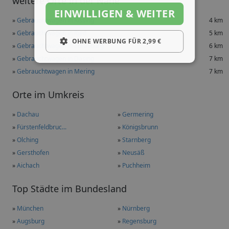
weitere Orte in der Nähe
EINWILLIGEN & WEITER
»
Gebrauchtwagen in Kissing
4 km
»
Gebrauchtwagen in Ried
5 km
OHNE WERBUNG FÜR 2,99 €
»
Gebrauchtwagen in Eurasburg
6 km
»
Gebrauchtwagen in Dasing
7 km
»
Gebrauchtwagen in Mering
7 km
Orte im Umkreis
»
Dachau
»
Germering
»
Fürstenfeldbruc...
»
Königsbrunn
»
Olching
»
Starnberg
»
Gersthofen
»
Neusäß
»
Aichach
»
Puchheim
Top Städte im Bundesland
»
München
»
Nürnberg
»
Augsburg
»
Regensburg