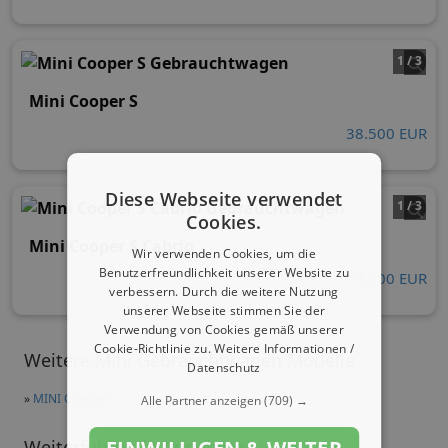
1 / 3
Mini Cooper S
38.500 EUR
Diese Webseite verwendet
1 / 3
Cookies.
Mini Cooper S Cabrio
Wir verwenden Cookies, um die
Benutzerfreundlichkeit unserer Website zu
9.500 EUR
verbessern. Durch die weitere Nutzung
unserer Webseite stimmen Sie der
Verwendung von Cookies gemäß unserer
Cookie-Richtlinie zu.
Weitere Informationen /
Weitere Mini Gebrauchtwagen Modelle
Datenschutz
»
MINI Cooper S
Alle Partner anzeigen
(709) →
Weiterführende Angebote