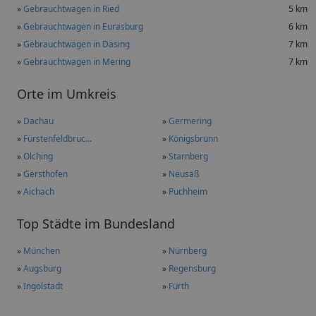
»
Gebrauchtwagen in Ried
5 km
»
Gebrauchtwagen in Eurasburg
6 km
»
Gebrauchtwagen in Dasing
7 km
»
Gebrauchtwagen in Mering
7 km
Orte im Umkreis
»
Dachau
»
Germering
»
Fürstenfeldbruc...
»
Königsbrunn
»
Olching
»
Starnberg
»
Gersthofen
»
Neusäß
»
Aichach
»
Puchheim
Top Städte im Bundesland
»
München
»
Nürnberg
»
Augsburg
»
Regensburg
»
Ingolstadt
»
Fürth