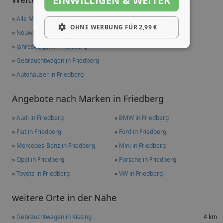
EINWILLIGEN & WEITER
»
Alle Mini Gebrauchtwagen
OHNE WERBUNG FÜR 2,99 €
»
Neuwagen in Friedberg
»
Jahreswagen in Friedberg
»
Gebrauchtwagen in Friedberg
»
Autohäuser in Friedberg
Angebote nach Marken in Friedberg
»
Audi in Friedberg
»
BMW in Friedberg
»
Fiat in Friedberg
»
Ford in Friedberg
»
Mercedes-Benz in Friedberg
»
Mini in Friedberg
»
Opel in Friedberg
»
Porsche in Friedberg
»
Toyota in Friedberg
»
VW in Friedberg
weitere Orte in der Nähe
»
Gebrauchtwagen in Kissing
4 km