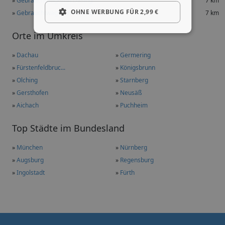
»
Gebrauchtwagen in Dasing
7 km
OHNE WERBUNG FÜR 2,99 €
»
Gebrauchtwagen in Mering
7 km
Orte im Umkreis
»
Dachau
»
Germering
»
Fürstenfeldbruc...
»
Königsbrunn
»
Olching
»
Starnberg
»
Gersthofen
»
Neusäß
»
Aichach
»
Puchheim
Top Städte im Bundesland
»
München
»
Nürnberg
»
Augsburg
»
Regensburg
»
Ingolstadt
»
Fürth