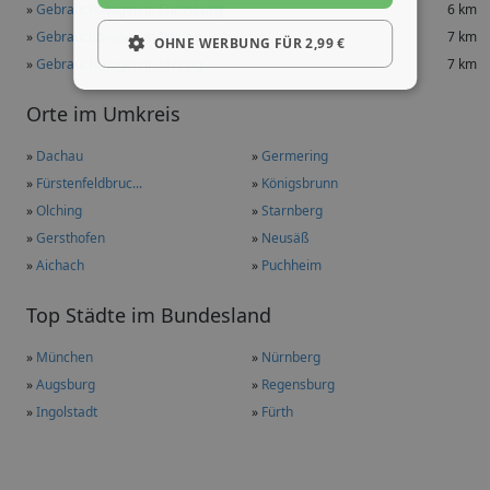
»
Gebrauchtwagen in Eurasburg
6 km
»
Gebrauchtwagen in Dasing
7 km
OHNE WERBUNG FÜR 2,99 €
»
Gebrauchtwagen in Mering
7 km
Orte im Umkreis
»
Dachau
»
Germering
»
Fürstenfeldbruc...
»
Königsbrunn
»
Olching
»
Starnberg
»
Gersthofen
»
Neusäß
»
Aichach
»
Puchheim
Top Städte im Bundesland
»
München
»
Nürnberg
»
Augsburg
»
Regensburg
»
Ingolstadt
»
Fürth