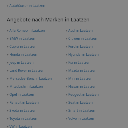
»
Autohäuser in Laatzen
Angebote nach Marken in Laatzen
»
Alfa Romeo in Laatzen
»
Audi in Laatzen
»
BMW in Laatzen
»
Citroen in Laatzen
»
Cupra in Laatzen
»
Ford in Laatzen
»
Honda in Laatzen
»
Hyundai in Laatzen
»
Jeep in Laatzen
»
Kia in Laatzen
»
Land Rover in Laatzen
»
Mazda in Laatzen
»
Mercedes-Benz in Laatzen
»
Mini in Laatzen
»
Mitsubishi in Laatzen
»
Nissan in Laatzen
»
Opel in Laatzen
»
Peugeot in Laatzen
»
Renault in Laatzen
»
Seat in Laatzen
»
Skoda in Laatzen
»
Smart in Laatzen
»
Toyota in Laatzen
»
Volvo in Laatzen
»
VW in Laatzen