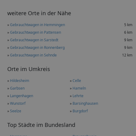
weitere Orte in der Nähe
»
Gebrauchtwagen in Hemmingen
5 km
»
Gebrauchtwagen in Pattensen
6 km
»
Gebrauchtwagen in Sarstedt
9 km
»
Gebrauchtwagen in Ronnenberg
9 km
»
Gebrauchtwagen in Sehnde
12 km
Orte im Umkreis
»
Hildesheim
»
Celle
»
Garbsen
»
Hameln
»
Langenhagen
»
Lehrte
»
Wunstorf
»
Barsinghausen
»
Seelze
»
Burgdorf
Top Städte im Bundesland