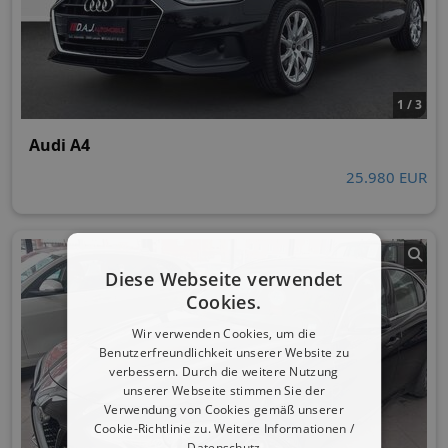
1 / 3
Audi A4
25.980 EUR
Diese Webseite verwendet
Cookies.
Wir verwenden Cookies, um die
Benutzerfreundlichkeit unserer Website zu
verbessern. Durch die weitere Nutzung
unserer Webseite stimmen Sie der
Verwendung von Cookies gemäß unserer
Cookie-Richtlinie zu.
Weitere Informationen /
Datenschutz