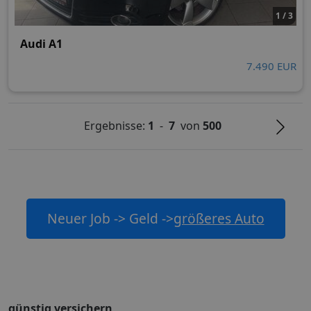
1 / 3
Audi A1
7.490 EUR
Ergebnisse:
1
-
7
von
500
Neuer Job -> Geld ->
größeres Auto
günstig versichern