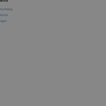
land
nschweig
brück
ingen