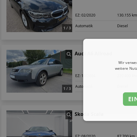
EZ:
02/2020
130.155 k
Automatik
Diesel
1 / 3
Audi A6 Allroad
Wir verwe
weitere Nut
EZ:
10/2004
220.400 k
Automatik
Diesel
1 / 3
EI
Skoda Scala
EZ:
08/2020
87.700 km