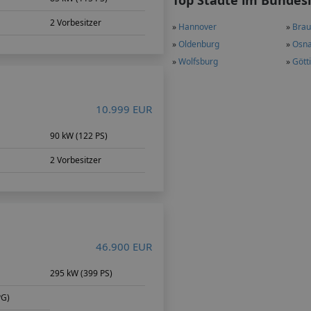
Top Städte im Bundes
2 Vorbesitzer
»
Hannover
»
Brau
»
Oldenburg
»
Osna
»
Wolfsburg
»
Gött
10.999 EUR
90 kW (122 PS)
2 Vorbesitzer
46.900 EUR
295 kW (399 PS)
PG)