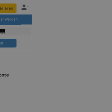
erieren
ner werden
en
bote