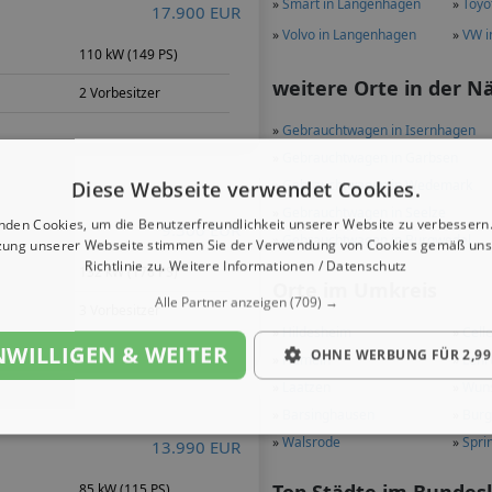
»
Smart in Langenhagen
»
Toyo
17.900 EUR
»
Volvo in Langenhagen
»
VW i
m
110 kW (149 PS)
weitere Orte in der N
2 Vorbesitzer
»
Gebrauchtwagen in Isernhagen
»
Gebrauchtwagen in Garbsen
»
Gebrauchtwagen in Wedemark
Diese Webseite verwendet Cookies.
»
Gebrauchtwagen in Seelze
nden Cookies, um die Benutzerfreundlichkeit unserer Website zu verbessern.
9.300 EUR
»
Gebrauchtwagen in Burgwedel
zung unserer Webseite stimmen Sie der Verwendung von Cookies gemäß uns
Richtlinie zu.
Weitere Informationen / Datenschutz
m
132 kW (178 PS)
Orte im Umkreis
Alle Partner anzeigen
(709) →
3 Vorbesitzer
»
Hildesheim
»
Cell
NWILLIGEN & WEITER
OHNE WERBUNG FÜR 2,99
»
Hameln
»
Lehr
»
Laatzen
»
Wuns
»
Barsinghausen
»
Burg
»
Walsrode
»
Spri
13.990 EUR
85 kW (115 PS)