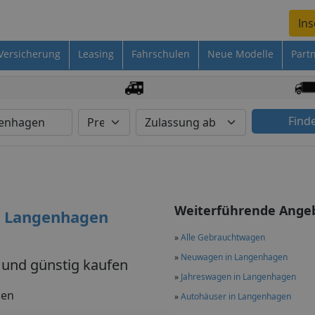
Ins
Versicherung
Leasing
Fahrschulen
Neue Modelle
Part
Find
Weiterführende Ange
s Langenhagen
»
Alle Gebrauchtwagen
»
Neuwagen in Langenhagen
und günstig kaufen
»
Jahreswagen in Langenhagen
gen
»
Autohäuser in Langenhagen