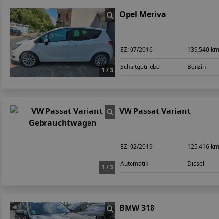
Opel Meriva
EZ:
07/2016
139.540 k
Schaltgetriebe
Benzin
1 / 3
VW Passat Variant
EZ:
02/2019
125.416 k
Automatik
Diesel
1 / 3
BMW 318