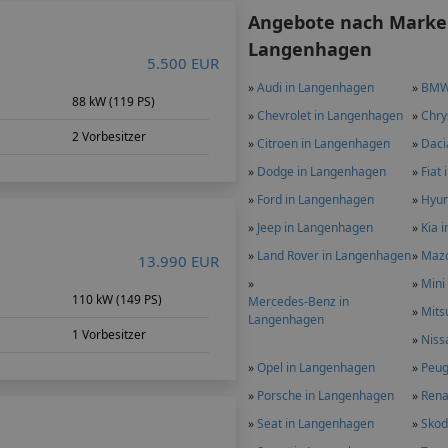
Angebote nach Marke
Langenhagen
5.500 EUR
»
Audi in Langenhagen
»
BMW
m
88 kW (119 PS)
»
Chevrolet in Langenhagen
»
Chry
2 Vorbesitzer
»
Citroen in Langenhagen
»
Daci
»
Dodge in Langenhagen
»
Fiat
»
Ford in Langenhagen
»
Hyun
»
Jeep in Langenhagen
»
Kia 
»
Land Rover in Langenhagen
»
Mazd
13.990 EUR
»
»
Mini
m
110 kW (149 PS)
Mercedes-Benz in
»
Mits
Langenhagen
1 Vorbesitzer
»
Niss
»
Opel in Langenhagen
»
Peug
»
Porsche in Langenhagen
»
Rena
»
Seat in Langenhagen
»
Skod