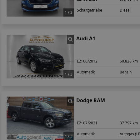
Schaltgetriebe
Diesel
1 / 3
Audi A1
EZ:
06/2012
60.828 km
Automatik
Benzin
1 / 3
Dodge RAM
EZ:
07/2021
37.797 km
Automatik
Autogas (L
1 / 3