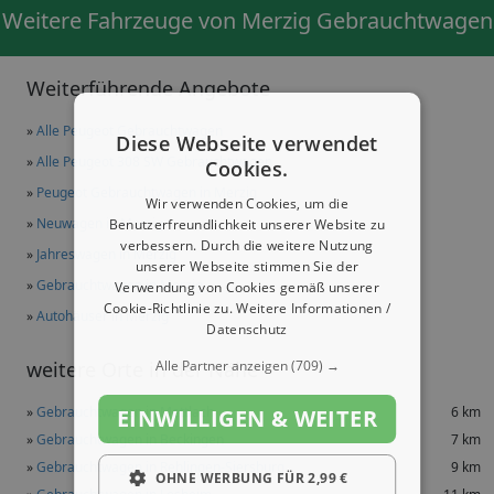
Weitere Fahrzeuge von Merzig Gebrauchtwagen
Weiterführende Angebote
»
Alle Peugeot Gebrauchtwagen
Diese Webseite verwendet
»
Alle Peugeot 308 SW Gebrauchtwagen
Cookies.
»
Peugeot Gebrauchtwagen in Merzig
Wir verwenden Cookies, um die
»
Neuwagen in Merzig
Benutzerfreundlichkeit unserer Website zu
verbessern. Durch die weitere Nutzung
»
Jahreswagen in Merzig
unserer Webseite stimmen Sie der
»
Gebrauchtwagen in Merzig
Verwendung von Cookies gemäß unserer
Cookie-Richtlinie zu.
Weitere Informationen /
»
Autohäuser in Merzig
Datenschutz
Alle Partner anzeigen
(709) →
weitere Orte in der Nähe
»
Gebrauchtwagen in Mettlach
6 km
EINWILLIGEN & WEITER
»
Gebrauchtwagen in Beckingen
7 km
»
Gebrauchtwagen in Rehlingen-Siersburg
9 km
OHNE WERBUNG FÜR 2,99 €