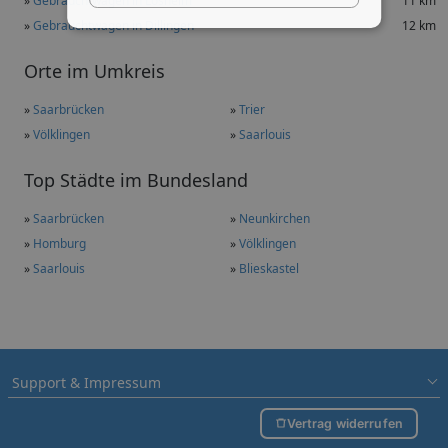
»
Gebrauchtwagen in Losheim
11 km
»
Gebrauchtwagen in Dillingen
12 km
Orte im Umkreis
»
Saarbrücken
»
Trier
»
Völklingen
»
Saarlouis
Top Städte im Bundesland
»
Saarbrücken
»
Neunkirchen
»
Homburg
»
Völklingen
»
Saarlouis
»
Blieskastel
Support & Impressum
Vertrag widerrufen