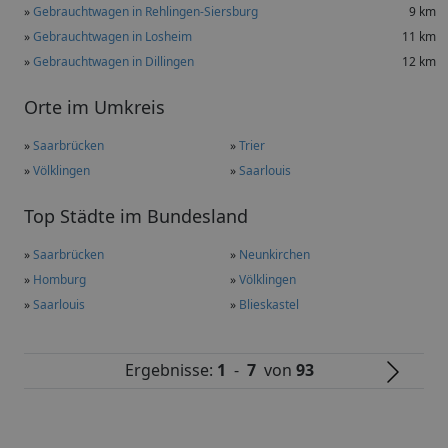
»
Gebrauchtwagen in Rehlingen-Siersburg
9 km
»
Gebrauchtwagen in Losheim
11 km
»
Gebrauchtwagen in Dillingen
12 km
Orte im Umkreis
»
Saarbrücken
»
Trier
»
Völklingen
»
Saarlouis
Top Städte im Bundesland
»
Saarbrücken
»
Neunkirchen
»
Homburg
»
Völklingen
»
Saarlouis
»
Blieskastel
Ergebnisse:
1
-
7
von
93