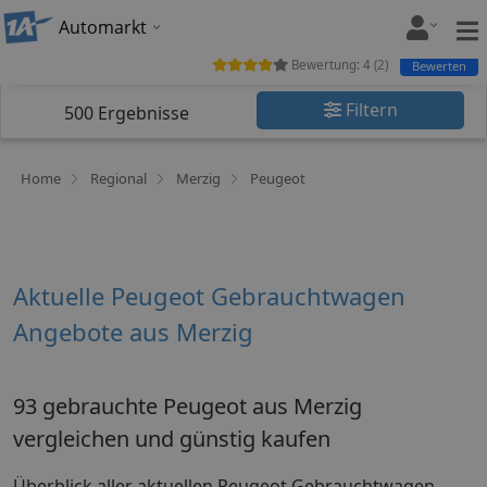
Automarkt
Bewertung:
4
(
2
)
Bewerten
Filtern
500
Ergebnisse
Home
Regional
Merzig
Peugeot
Aktuelle Peugeot Gebrauchtwagen
Angebote aus Merzig
93 gebrauchte Peugeot aus Merzig
vergleichen und günstig kaufen
Überblick aller aktuellen Peugeot Gebrauchtwagen