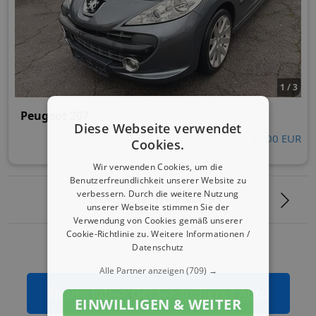
1 / 3
Peugeot 207
Diese Webseite verwendet
2.900 EUR
Cookies.
Wir verwenden Cookies, um die
Benutzerfreundlichkeit unserer Website zu
verbessern. Durch die weitere Nutzung
Ergebnisse:
1
-
7
von
93
unserer Webseite stimmen Sie der
Verwendung von Cookies gemäß unserer
Cookie-Richtlinie zu.
Weitere Informationen /
Datenschutz
Alle Partner anzeigen
(709) →
Neuer Job -> Geld ->
größeres Auto
EINWILLIGEN & WEITER