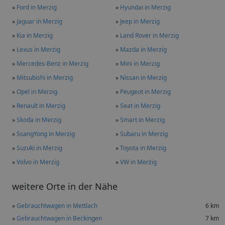
»
Ford in Merzig
»
Hyundai in Merzig
»
Jaguar in Merzig
»
Jeep in Merzig
»
Kia in Merzig
»
Land Rover in Merzig
»
Lexus in Merzig
»
Mazda in Merzig
»
Mercedes-Benz in Merzig
»
Mini in Merzig
»
Mitsubishi in Merzig
»
Nissan in Merzig
»
Opel in Merzig
»
Peugeot in Merzig
»
Renault in Merzig
»
Seat in Merzig
»
Skoda in Merzig
»
Smart in Merzig
»
SsangYong in Merzig
»
Subaru in Merzig
»
Suzuki in Merzig
»
Toyota in Merzig
»
Volvo in Merzig
»
VW in Merzig
weitere Orte in der Nähe
»
Gebrauchtwagen in Mettlach
6 km
»
Gebrauchtwagen in Beckingen
7 km