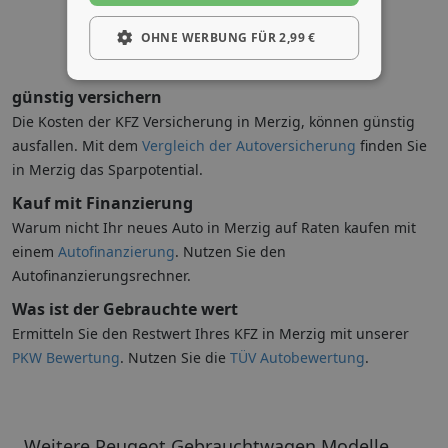
OHNE WERBUNG FÜR 2,99 €
günstig versichern
Die Kosten der KFZ Versicherung in Merzig, können günstig
ausfallen. Mit dem
Vergleich der Autoversicherung
finden Sie
in Merzig das Sparpotential.
Kauf mit Finanzierung
Warum nicht Ihr neues Auto in Merzig auf Raten kaufen mit
einem
Autofinanzierung
. Nutzen Sie den
Autofinanzierungsrechner.
Was ist der Gebrauchte wert
Ermitteln Sie den Restwert Ihres KFZ in Merzig mit unserer
PKW Bewertung
. Nutzen Sie die
TÜV Autobewertung
.
Weitere Peugeot Gebrauchtwagen Modelle