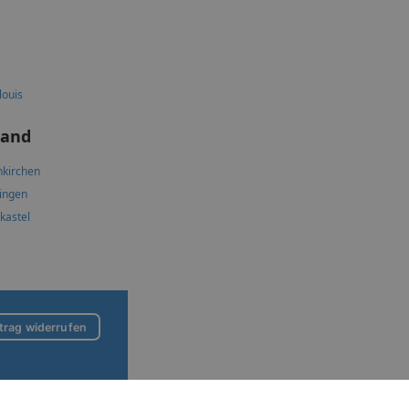
louis
land
kirchen
lingen
skastel
trag widerrufen