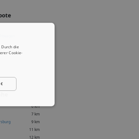
bote
chtwagen
 Durch die
erer Cookie-
 €
ähe
6 km
7 km
rsburg
9 km
11 km
12 km