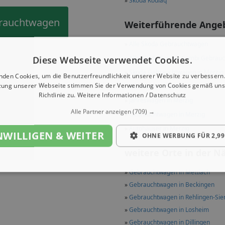
»
Skoda Kodiaq
brauchtwagen
Weiterführende Ange
»
Alle Skoda Gebrauchtwagen
»
Alle Skoda Superb Combi Gebrau
Diese Webseite verwendet Cookies.
»
Skoda Gebrauchtwagen in Merzig
nden Cookies, um die Benutzerfreundlichkeit unserer Website zu verbessern.
zung unserer Webseite stimmen Sie der Verwendung von Cookies gemäß uns
»
Neuwagen in Merzig
Richtlinie zu.
Weitere Informationen / Datenschutz
»
Jahreswagen in Merzig
Alle Partner anzeigen
(709) →
»
Gebrauchtwagen in Merzig
»
Autohäuser in Merzig
NWILLIGEN & WEITER
OHNE WERBUNG FÜR 2,99
weitere Orte in der N
»
Gebrauchtwagen in Mettlach
»
Gebrauchtwagen in Beckingen
»
Gebrauchtwagen in Rehlingen-Sie
»
Gebrauchtwagen in Losheim
»
Gebrauchtwagen in Dillingen