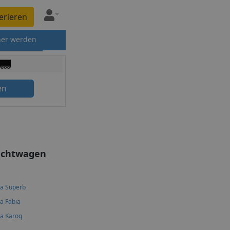
erieren
ner werden
en
uchtwagen
a Superb
a Fabia
a Karoq