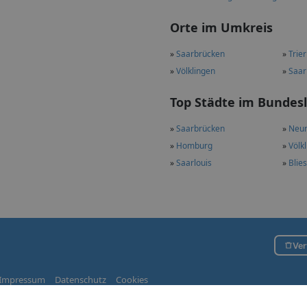
Orte im Umkreis
»
Saarbrücken
»
Trier
»
Völklingen
»
Saar
Top Städte im Bundes
»
Saarbrücken
»
Neun
»
Homburg
»
Völk
»
Saarlouis
»
Blie
Ver
Impressum
Datenschutz
Cookies