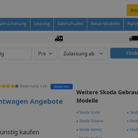
Ins
Versicherung
Leasing
Fahrschulen
Neue Modelle
Part
Find
Bewertung:
4
(
4
)
Bewerten
Weitere Skoda Gebra
chtwagen Angebote
Modelle
»
Skoda Scala
»
Skod
»
Skoda Octavia
»
Skod
»
Skoda Kamiq
»
Skod
ünstig kaufen