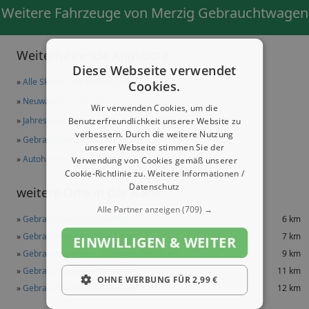
Weitere Fahrzeuge von Merzig Gebrauchtwagen
Weiterführende Angebote
Diese Webseite verwendet
»
Alle Skoda Gebrauchtwagen
Cookies.
»
Neuwagen in Merzig
Wir verwenden Cookies, um die
»
Jahreswagen in Merzig
Benutzerfreundlichkeit unserer Website zu
verbessern. Durch die weitere Nutzung
»
Gebrauchtwagen in Merzig
unserer Webseite stimmen Sie der
»
Autohäuser in Merzig
Verwendung von Cookies gemäß unserer
Cookie-Richtlinie zu.
Weitere Informationen /
Datenschutz
weitere Orte in der Nähe
Alle Partner anzeigen
(709) →
»
Gebrauchtwagen in Mettlach
6 km
»
Gebrauchtwagen in Beckingen
7 km
EINWILLIGEN & WEITER
»
Gebrauchtwagen in Rehlingen-Siersburg
9 km
»
Gebrauchtwagen in Losheim
11 km
OHNE WERBUNG FÜR 2,99 €
»
Gebrauchtwagen in Dillingen
12 km