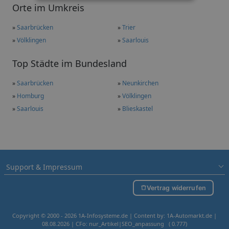
Orte im Umkreis
»
Saarbrücken
»
Trier
»
Völklingen
»
Saarlouis
Top Städte im Bundesland
»
Saarbrücken
»
Neunkirchen
»
Homburg
»
Völklingen
»
Saarlouis
»
Blieskastel
Support & Impressum
Vertrag widerrufen
Copyright © 2000 - 2026 1A-Infosysteme.de | Content by: 1A-Automarkt.de |
08.08.2026
| CFo: nur_Artikel|SEO_anpassung ( 0.777)