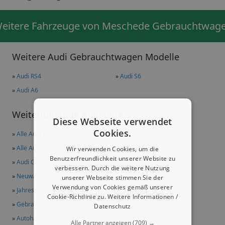
eitere Fahrzeuge von Meschede Gebrauchtwag
Weitere Audi Gebrauchtwagen Modelle
»
Audi RS4
»
Audi S6
»
Audi A6
Weiterführende Angebote
Diese Webseite verwendet
Cookies.
»
Alle Audi Gebrauchtwagen
»
Alle Audi QUATTRO Gebrauchtwagen
Wir verwenden Cookies, um die
Benutzerfreundlichkeit unserer Website zu
»
Audi Gebrauchtwagen in Meschede
verbessern. Durch die weitere Nutzung
»
Neuwagen in Meschede
unserer Webseite stimmen Sie der
Verwendung von Cookies gemäß unserer
»
Jahreswagen in Meschede
Cookie-Richtlinie zu.
Weitere Informationen /
»
Gebrauchtwagen in Meschede
Datenschutz
»
Autohäuser in Meschede
Alle Partner anzeigen
(709) →