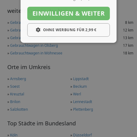
weitere Orte in der Nähe
EINWILLIGEN & WEITER
»
Gebrauchtwagen in Bestwig
8 km
OHNE WERBUNG FÜR 2,99 €
»
Gebrauchtwagen in Warstein
12 km
»
Gebrauchtwagen in Eslohe
13 km
»
Gebrauchtwagen in Olsberg
17 km
»
Gebrauchtwagen in Möhnesee
18 km
Orte im Umkreis
»
Arnsberg
»
Lippstadt
»
Soest
»
Beckum
»
Kreuztal
»
Werl
»
Brilon
»
Lennestadt
»
Salzkotten
»
Plettenberg
Top Städte im Bundesland
»
Köln
»
Düsseldorf