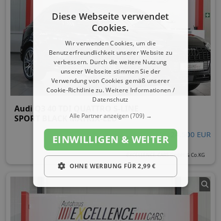
Diese Webseite verwendet
Cookies.
Wir verwenden Cookies, um die
Benutzerfreundlichkeit unserer Website zu
verbessern. Durch die weitere Nutzung
unserer Webseite stimmen Sie der
Verwendung von Cookies gemäß unserer
Cookie-Richtlinie zu.
Weitere Informationen /
Datenschutz
Audi Q3 40 TDI QUATTRO S-LINE
Alle Partner anzeigen
(709) →
SPORT BLACK MATRIX-LED
24.500 EUR
EINWILLIGEN & WEITER
EXCELLENCE CARS GmbH & Co.KG
OHNE WERBUNG FÜR 2,99 €