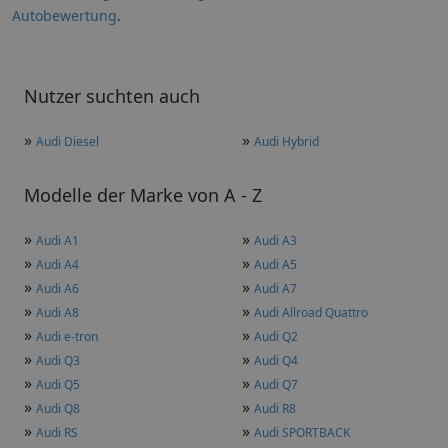
Autobewertung
.
Nutzer suchten auch
»
»
Audi Diesel
Audi Hybrid
Modelle der Marke von A - Z
»
»
Audi A1
Audi A3
»
»
Audi A4
Audi A5
»
»
Audi A6
Audi A7
»
»
Audi A8
Audi Allroad Quattro
»
»
Audi e-tron
Audi Q2
»
»
Audi Q3
Audi Q4
»
»
Audi Q5
Audi Q7
»
»
Audi Q8
Audi R8
»
»
Audi RS
Audi SPORTBACK