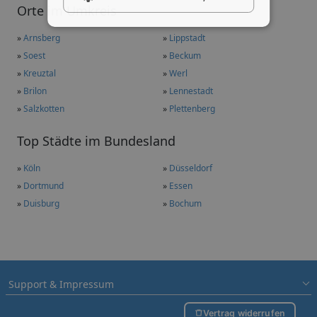
Orte im Umkreis
»
Arnsberg
»
Lippstadt
»
Soest
»
Beckum
»
Kreuztal
»
Werl
»
Brilon
»
Lennestadt
»
Salzkotten
»
Plettenberg
Top Städte im Bundesland
»
Köln
»
Düsseldorf
»
Dortmund
»
Essen
»
Duisburg
»
Bochum
Support & Impressum
Vertrag widerrufen