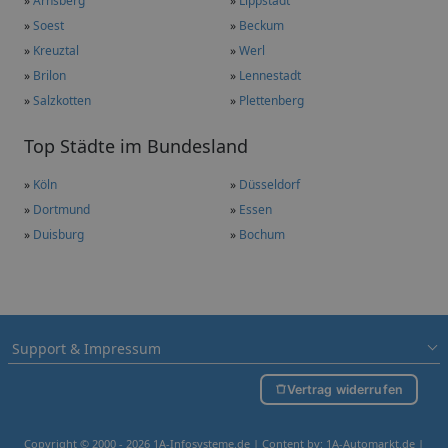
»
Arnsberg
»
Lippstadt
»
Soest
»
Beckum
»
Kreuztal
»
Werl
»
Brilon
»
Lennestadt
»
Salzkotten
»
Plettenberg
Top Städte im Bundesland
»
Köln
»
Düsseldorf
»
Dortmund
»
Essen
»
Duisburg
»
Bochum
Support & Impressum
Vertrag widerrufen
Copyright © 2000 - 2026 1A-Infosysteme.de | Content by: 1A-Automarkt.de |