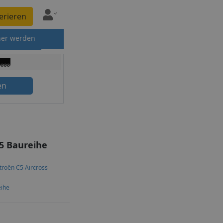
erieren
ner werden
en
5 Baureihe
troën C5 Aircross
eihe