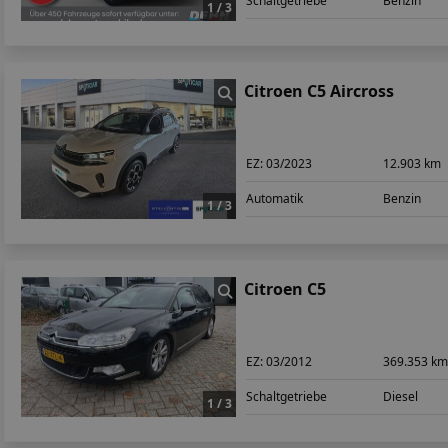
Schaltgetriebe
Benzin
1 / 3
Citroen C5 Aircross
EZ:
03/2023
12.903 km
Automatik
Benzin
1 / 3
Citroen C5
EZ:
03/2012
369.353 k
Schaltgetriebe
Diesel
1 / 3