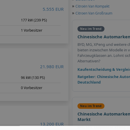
»
Citroën Van Kompakt
5.555 EUR
»
Citroen Van Großraum
m
177 kW (239 PS)
Neu im Trend
1 Vorbesitzer
Chinesische Automarken
BYD, MG, XPeng und weitere c
bieten inzwischen Modelle in v
Fahrzeugklassen an. Lohnt sich 
Alternativen?
21.980 EUR
Kaufentscheidung & Verglei
Ratgeber: Chinesische Auto
96 kW (130 PS)
Deutschland
0 Vorbesitzer
Neu im Trend
Chinesische Automarken
Markt
13.200 EUR
BYD, MG, Leapmotor, XPeng u