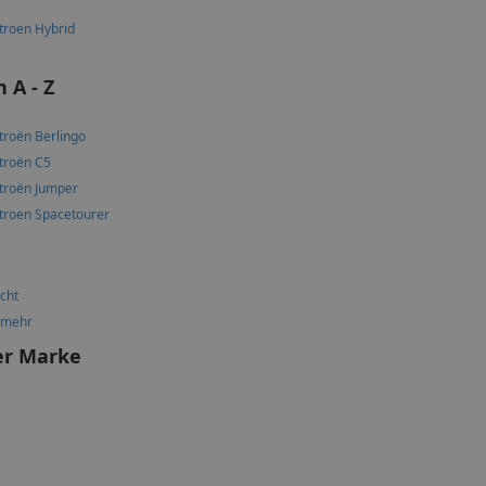
troen Hybrid
 A - Z
troën Berlingo
troën C5
troën Jumper
troen Spacetourer
icht
 mehr
er Marke