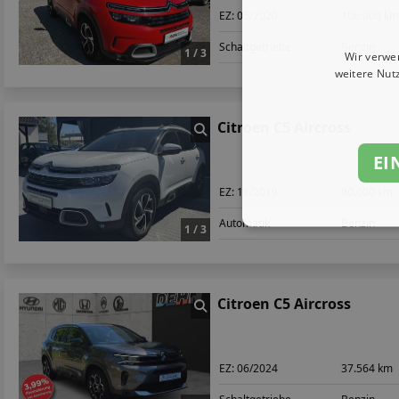
EZ:
05/2020
106.000 k
Schaltgetriebe
Benzin
1 / 3
Wir verwe
weitere Nut
Citroen C5 Aircross
EI
EZ:
11/2019
90.000 km
Automatik
Benzin
1 / 3
Citroen C5 Aircross
EZ:
06/2024
37.564 km