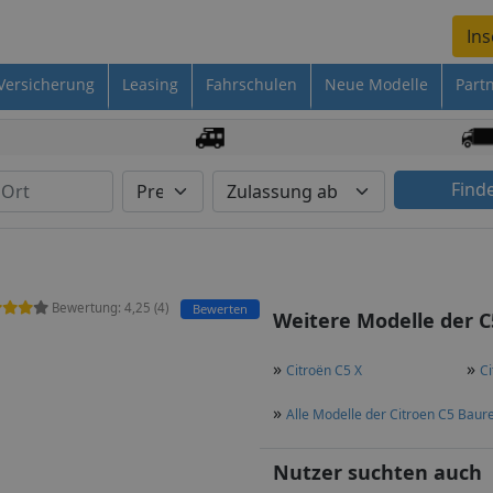
Ins
Versicherung
Leasing
Fahrschulen
Neue Modelle
Part
Find
Bewertung:
4,25
(
4
)
Bewerten
Weitere Modelle der C
n
»
»
Citroën C5 X
Ci
»
Alle Modelle der Citroen C5 Baur
Nutzer suchten auch