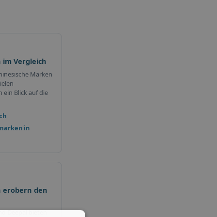
 im Vergleich
hinesische Marken
ielen
ein Blick auf die
ch
marken in
 erobern den
nd Deepal bieten