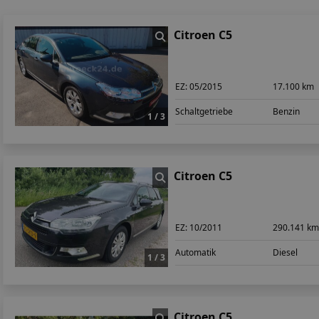
Citroen C5
EZ:
05/2015
17.100 km
Schaltgetriebe
Benzin
1 / 3
Citroen C5
EZ:
10/2011
290.141 k
Automatik
Diesel
1 / 3
Citroen C5