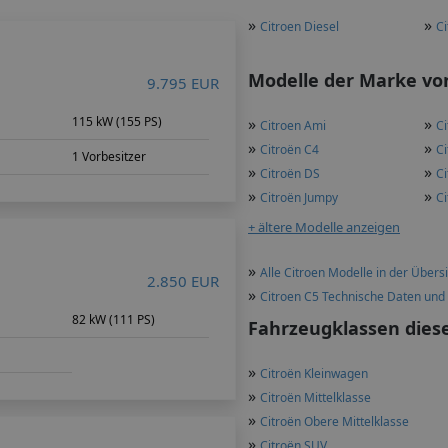
»
»
Citroen Diesel
Ci
Modelle der Marke von
9.795 EUR
115 kW (155 PS)
»
»
Citroen Ami
Ci
»
»
Citroën C4
Ci
1 Vorbesitzer
»
»
Citroën DS
Ci
»
»
Citroën Jumpy
Ci
+ ältere Modelle anzeigen
»
Alle Citroen Modelle in der Übers
2.850 EUR
»
Citroen C5 Technische Daten und
m
82 kW (111 PS)
Fahrzeugklassen dies
»
Citroën Kleinwagen
»
Citroën Mittelklasse
»
Citroën Obere Mittelklasse
»
Citroën SUV