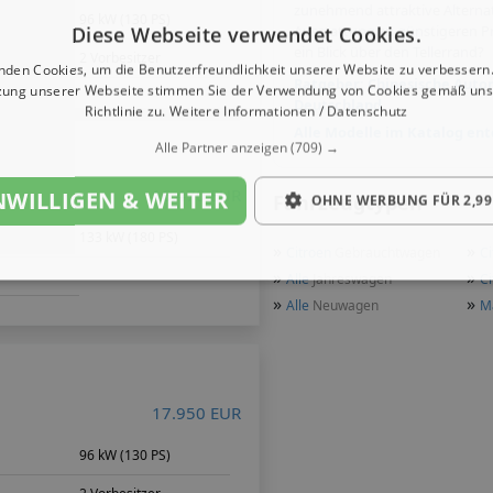
zunehmend attraktive Alterna
m
96 kW (130 PS)
Ausstattung zu günstigeren Pr
Diese Webseite verwendet Cookies.
ein Blick über den Tellerrand?
2 Vorbesitzer
nden Cookies, um die Benutzerfreundlichkeit unserer Website zu verbessern.
Ratgeber: Chinesische Auto
zung unserer Webseite stimmen Sie der Verwendung von Cookies gemäß uns
Deutschland
Richtlinie zu.
Weitere Informationen / Datenschutz
Alle Modelle im Katalog en
Alle Partner anzeigen
(709) →
16.470 EUR
NWILLIGEN & WEITER
Fahrzeugtypen
OHNE WERBUNG FÜR 2,99
133 kW (180 PS)
»
»
Citroen
Gebrauchtwagen
Ci
»
»
Alle
Jahreswagen
Ci
»
»
Alle
Neuwagen
M
17.950 EUR
96 kW (130 PS)