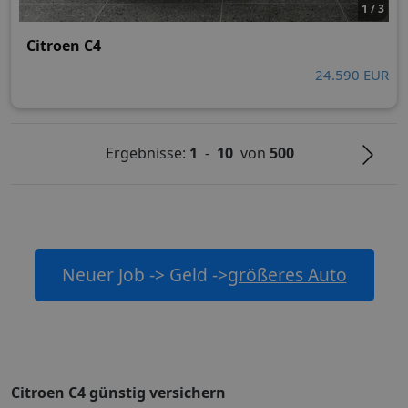
1 / 3
Citroen C4
24.590 EUR
Ergebnisse:
1
-
10
von
500
Neuer Job -> Geld ->
größeres Auto
Citroen C4 günstig versichern