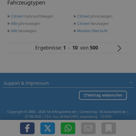
Fahrzeugtypen
»
»
Citroen
Gebrauchtwagen
Citroen
Jahreswagen
»
»
Alle
Jahreswagen
Citroen
Neuwagen
»
»
Alle
Neuwagen
Marken Übersicht
Ergebnisse:
1
-
10
von
500
Support & Impressum
Vertrag widerrufen
Copyright © 2000 - 2026 1A-Infosysteme.de | Content by: 1A-Automarkt.de |
07.08.2026
| CFo: nur_Artikel|SEO_anpassung ( 0.670)